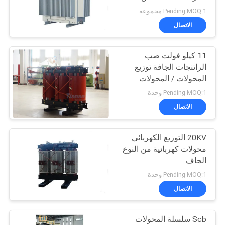
اقتباس
Pending MOQ:1 مجموعة
الاتصال
55
خريطة
11 كيلو فولت صب
الموقع
مفاتيح الجهد المتوسط
الراتنجات الجافة توزيع
المحولات / المحولات
PRIVACY
Pending MOQ:1 وحدة
الاتصال
POLICY
20KV التوزيع الكهربائي
43
محولات كهربائية من النوع
الجاف
قاطع high Voltage
Pending MOQ:1 وحدة
الاتصال
Scb سلسلة المحولات