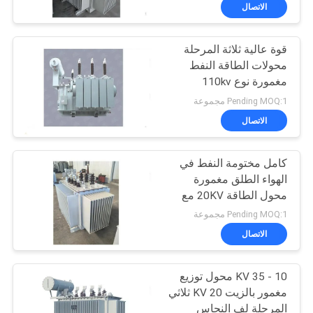
الاتصال
جولة
قوة عالية ثلاثة المرحلة
في
33
محولات الطاقة النفط
المعمل
مغمورة نوع 110kv
يلقي الراتنج الجاف
Pending MOQ:1 مجموعة
نوع محول
مراقبة
الاتصال
الجودة
كامل مختومة النفط في
الهواء الطلق مغمورة
اتصل
محول الطاقة 20KV مع
85
ثلاث مراحل
بنا
Pending MOQ:1 مجموعة
محول طاقة مغمور
الاتصال
أخبار
بالزيت
10 - 35 KV محول توزيع
مغمور بالزيت 20 KV ثلاثي
اطلب
المرحلة لف النحاس