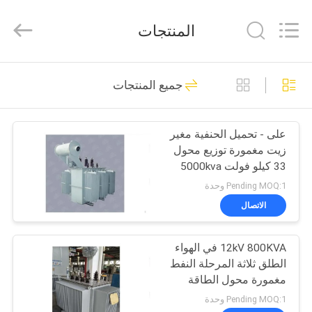
Ningbo
Tianan
(Group)
المنتجات
Co.,Ltd..
All
Rights
Reserved.
الصفحة
81
جميع المنتجات
الرئيسية
المحولات الفرعية
المدمجة
على - تحميل الحنفية مغير
منتجات
زيت مغمورة توزيع محول
33 كيلو فولت 5000kva
عرض
Pending MOQ:1 وحدة
الواقع
الاتصال
23
الافتراضي
متحرّك محول محطّة
12kV 800KVA في الهواء
الطلق ثلاثة المرحلة النفط
معلومات
فرعيّة
مغمورة محول الطاقة
الكهربائية
عنا
Pending MOQ:1 وحدة