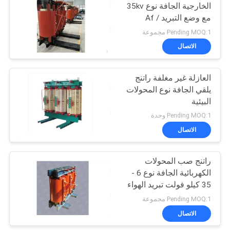
الخارجية الجافة نوع 35kv
مع وضع التبريد / Af
39
Pending MOQ:1 مجموعة
الاتصال
مفاتيح الجهد المنخفض
العازلة غير مغلفة راتنج
يلقي الجافة نوع المحولات
البيئية
Pending MOQ:1 وحدة
الاتصال
35
high voltage circuit
راتنج صب المحولات
الكهربائية الجافة نوع 6 -
breaker
35 كيلو فولت تبريد الهواء
الطبيعي
Pending MOQ:1 مجموعة
الاتصال