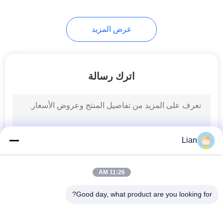
9
عرض المزيد
قواطع دوائر الجهد
المنخفض
اترك رسالة
16
Lian
تحميل التبديل
11:26 AM
Good day, what product are you looking for?
فئات شعبية
جميع