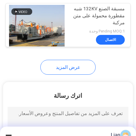
مسبقة الصنع 132KV شبه
9
مقطورة محمولة على متن
قواطع دوائر الجهد
مركبة
Pending MOQ:1 وحدة
المنخفض
الاتصال
عرض المزيد
16
تحميل التبديل
اترك رسالة
Lian