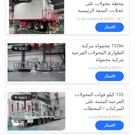
محطة محولات على
عجلات، السعة الرئيسية
39
للمحول 10 وحدة محول
To be confirmed MOQ:1 SET
متنقلة لإمدادات الطاقة
الاتصال
مفاتيح الجهد المنخفض
132kv محمولة مركبة
الطوارئ المحولات الفرعية
مركبة محمولة
Pending MOQ:1 وحدة
الاتصال
35
high voltage circuit
132 كيلو فولت المحولات
الفرعية المثبتة على
breaker
المركبات / المحطات
الفرعية المتنقلة سابقة
Pending MOQ:1 وحدة
التجهيز
الاتصال