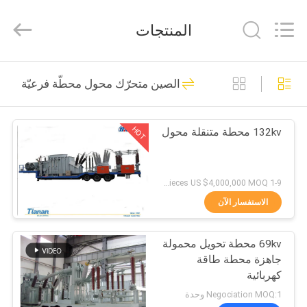
Ningbo
Tianan
(Group)
المنتجات
Co.,Ltd..
All
Rights
Reserved.
الصفحة
81
الصين متحرّك محول محطّة فرعيّة
الرئيسية
المحولات الفرعية
المدمجة
HOT
132kv محطة متنقلة محول
منتجات
عرض
1-9 Pieces US $50,000,000 10+ Pieces US $4,000,000 MOQ:وحدة 1
الواقع
الاستفسار الآن
23
الافتراضي
متحرّك محول محطّة
69kv محطة تحويل محمولة
جاهزة محطة طاقة
معلومات
فرعيّة
كهربائية
عنا
Negociation MOQ:1 وحدة