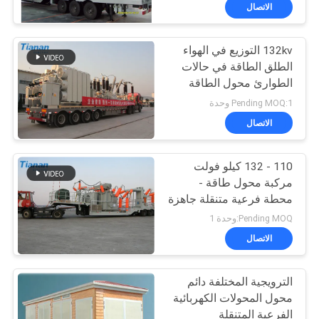
الاتصال
جولة
132kv التوزيع في الهواء
في
33
الطلق الطاقة في حالات
المعمل
الطوارئ محول الطاقة
يلقي الراتنج الجاف
المحمول
Pending MOQ:1 وحدة
نوع محول
مراقبة
الاتصال
الجودة
110 - 132 كيلو فولت
مركبة محول طاقة -
اتصل
محطة فرعية متنقلة جاهزة
85
للعمل
بنا
Pending MOQ:وحدة 1
محول طاقة مغمور
الاتصال
أخبار
بالزيت
الترويجية المختلفة دائم
محول المحولات الكهربائية
اطلب
الفرعية المتنقلة