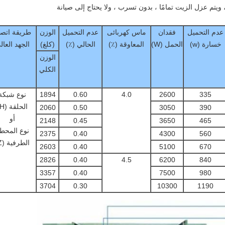
ويتم عزل الزيت تمامًا ، بدون تسرب ، ولا يحتاج إلى صيانة
عدم التحميل
فقدان
ماس كهربائى
عدم التحميل
الوزن
طريقة اتص
خسارة (w)
الحمل (W)
المعاوقة (٪)
الحالي (٪)
(كلغ)
الجهد العال
الوزن
الكلي
335
2600
4.0
0.60
1894
نوع شبكة
الحلقة (H)
2060
0.50
3050
390
أو
2148
0.45
3650
465
نوع المحط
2375
0.40
4300
560
الطرفية (Z)
2603
0.40
5100
670
2826
0.40
4.5
6200
840
3357
0.40
7500
980
3704
0.30
10300
1190