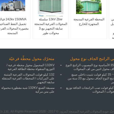
رجي
المحطة الفرعية المدمجة
12kV Zbw سلسلة
242kv 150MVA قب
بل
المجهزة للخارج
المحولات الفرعية المدمجة
تحميل النفط الصناعية
سابقة التجهيز مع 3
مغمورة المحولات الفرع
محولات طور
المدمجة
ي الراتنج الجاف نوع محول
متحرّك محول محطّة فرعيّة
35KV الأساسية نوع المصبوب الراتنج النوع
132KV المحمول محول محطة فرعية /
اف محول اثنين من لف المحولات
التوزيع المنقولة محطة الطاقة الفرعية
11 ~ 35 كيلو فولت تثبيت داخلي صمغ
132 كيلو فولت المحولات الفرعية المثبتة
الراتنج النوع الجاف محول مع 20 سنة من
على المركبات / المحطات الفرعية المتنقلة
مر
سابقة التجهيز
1 كيلو فولت صب الراتنجات الجافة توزيع
مسبقة الصنع 132KV شبه مقطورة محمولة
ولات / المحولات
على متن مركبة
المحولات الفرعية المدمجة المزود. © 2017 - 2026 Ningbo Tianan (Group) Co.,Ltd.. All Rights Reserved.