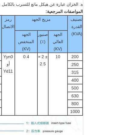
ه. الخزان عبارة عن هيكل مانع للتسرب بالكامل ، 
المواصفات المرجعية:
تصنيف
مزيج الجهد
رمز
القدرة
الاتصال
(KVA)
الجهد
صنبور
الجهد
العالي
(٪)
المنخفض
(KV)
(KV)
Yyn0
0.4
± 2 ×
10
200
2.5
أو
250
Yd11
315
400
500
630
800
1000