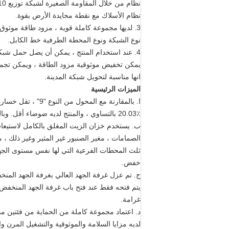
نظام من خلال المقاومة الصغيرة لشبكة توزيع 10 كيلو فولت ، ولكن نظام 400V هو ثلاث مراحل أربعة
نظام الأسلاك مع نقطة محايدة الأرض بقوة.
3. لديها مجموعة كاملة قوية ، مزود طاقة موثوق ، حجم صغير ، وزن منخفض ، وضوضاء منخفضة. لديها حلقة
نوع الشبكة ونوع المحطة الطرفية خط الكابل.
4. عند استخدام المنتج ، يمكن أن يصل حمل شبكة الطاقة 10kV إلى مركز التحميل. يمكن فقدان الدائرة
يمكن تخفيض موثوقية مزود الطاقة ، ويمكن تجميل 
انها مناسبة لتحويل شبكة المدينة.
الميزات الرئيسية
ا. بالمقارنة مع المحول من النوع "9" ، تقل خسارة عدم التحميل بنسبة 30.12٪ ، وتقل تكلفة التشغيل السنوية
20.03٪ بالتساوي ، والمنتج لديه ضوضاء أقل. وبالتالي ، فهي صديقة للبيئة.
ب. يستخدم خزان الزيت المغلق بالكامل لاستيعاب ا
الصمامات ، مغير الصنبور غير المثير وغير ذلك 
ثلث المحطات الفرعية التي لها نفس مستوى الجهد
خفض.
ج. تم عزل غرفة الجهد العالي بغرفة الجهد المن
يتم فتحه فقط عند فتح باب غرفة الجهد المنخفض.
غرامة.
د. اعتماد مجموعة كاملة من الحماية من فئتين مدم
لديه مزايا السلامة والموثوقية والتشغيل المرن و