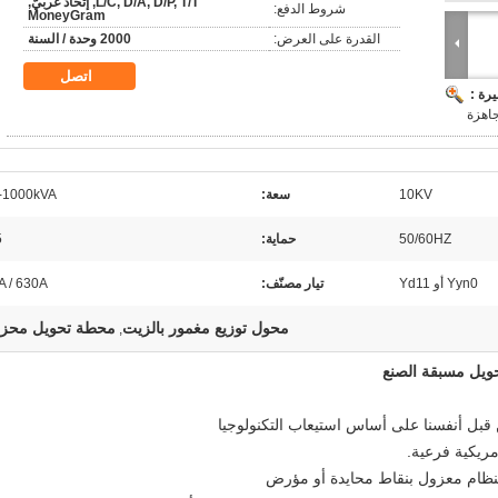
L/C, D/A, D/P, T/T, إتحاد غربيّ,
شروط الدفع:
MoneyGram
القدرة على العرض:
2000 وحدة / السنة
اتصل
رة :
جاهزة
10KV
سعة:
-1000kVA
50/60HZ
حماية:
5
Yyn0 أو Yd11
تيار مصنّف:
A / 630A
محول توزيع مغمور بالزيت
محطة تحويل محز
,
مريكية فرعية.