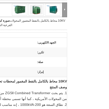
10KV محاط بالكامل بالنفط المغمور المحولات
صورة كبي
الفرعية ال
الجهد االكهربى:
تكرر:
صلة:
إبراز:
10KV محاط بالكامل بالنفط المغمور لمحطات تحويل مسبقة الصنع
وصف المنتج
1. يتم بحث ZGSll Combined Transformer من قبل أنفسنا على أساس استيعاب التكنولوجيا
من المحولات الأمريكية ، كما أنها تسمى محطة أ
2. نطاق السعة هو 200-1000kVA ، إنه مناسب لنظام معزول بنقاط محايدة أو مؤرض