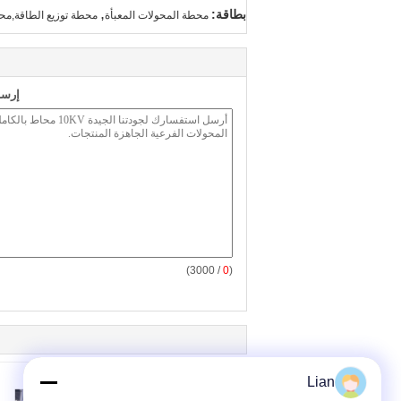
,
بطاقة:
محطة المحولات المعبأة
محطة توزيع الطاقة,محو
إرسا
/ 3000)
0
(
Lian