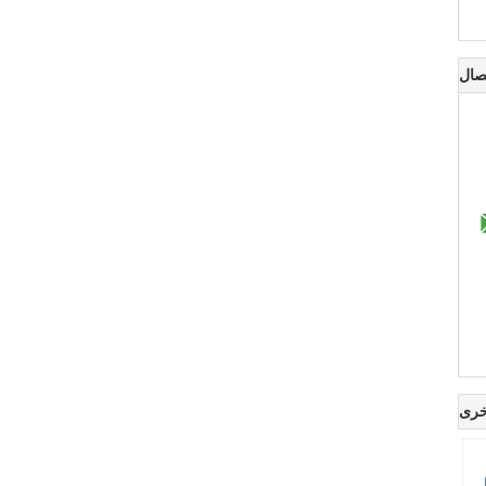
صال
خرى