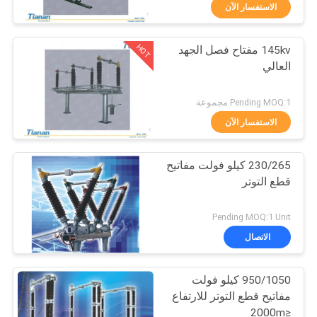
الاستفسار الآن
جولة
HOT
145kv مفتاح فصل الجهد
في
33
العالي
المعمل
يلقي الراتنج الجاف
Pending MOQ:1 مجموعة
نوع محول
مراقبة
الاستفسار الآن
الجودة
230/265 كيلو فولت مفاتيح
قطع التوتر
اتصل
85
بنا
Pending MOQ:1 Unit
محول طاقة مغمور
الاتصال
أخبار
بالزيت
950/1050 كيلو فولت
مفاتيح قطع التوتر للارتفاع
اطلب
≤2000m