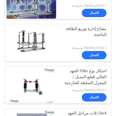
اقتباس
Pending MOQ:1 مجموعة
الاتصال
55
خريطة
مفتاح إدارة توزيع الطاقة
الموقع
مفاتيح الجهد المتوسط
الناجحة
PRIVACY
Pending MOQ:1 مجموعة
الاتصال
POLICY
احتكار نوع 35kv الجهد
43
العالي قطع التبديل /
المعزل السلطة للخارجية
قاطع high Voltage
Pending MOQ:1 مجموعة
الاتصال
Gw4 ثلاث مراحل الجهد