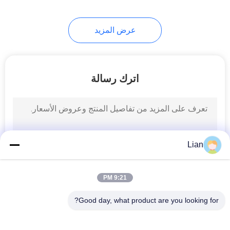
9
عرض المزيد
قواطع دوائر الجهد
المنخفض
اترك رسالة
16
Lian
تحميل التبديل
9:21 PM
Good day, what product are you looking for?
فئات شعبية
جميع