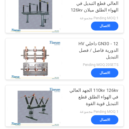
العالي قطع التبديل في
الهواء الطلق ميلان 126kv
39
مع التأريض التبديل ، قطع
Pending MOQ:1 مجموعة
الاتصال
الاتصال
مفاتيح الجهد المنخفض
GN30 - 12 داخلي HV
الدورية فاصل / فصل
التبديل
Pending MOQ:20SETS
الاتصال
35
high voltage circuit
110kv 126kv الجهد العالي
في الهواء الطلق قطع
breaker
التبديل قوية القوة
الكهروديناميكية
Pending MOQ:1 مجموعة
الاتصال