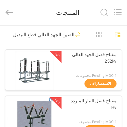
Ningbo
Tianan
(Group)
المنتجات
Co.,Ltd..
All
Rights
Reserved.
الصفحة
81
الصين الجهد العالي قطع التبديل
الرئيسية
المحولات الفرعية
المدمجة
HOT
مفتاح فصل الجهد العالي
منتجات
252kv
عرض
Pending MOQ:1 مجموعات
الواقع
الاستفسار الآن
23
الافتراضي
متحرّك محول محطّة
HOT
مفتاح فصل التيار المتردد
Hv
معلومات
فرعيّة
عنا
Pending MOQ:1 مجموعة