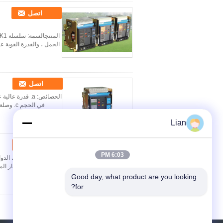
اتصل
الحمل ، والقدرة القوية
اتصل
الخصائص: a. قد
في الحجم c. وصلة الدائرة الرئيسية لقطاع التقطيع هو أفقي و عمودي د. التثبيت السهل، يمكن أن تقدم نو...
Lian
اتصل
6:03 PM
الدائرة ذات التيار المتردد 50 هرتز (أو 60 هرتز) ، وجهد تشغيل اسمي 660 (690 فولت) أو أقل
Good day, what product are you looking 
for?