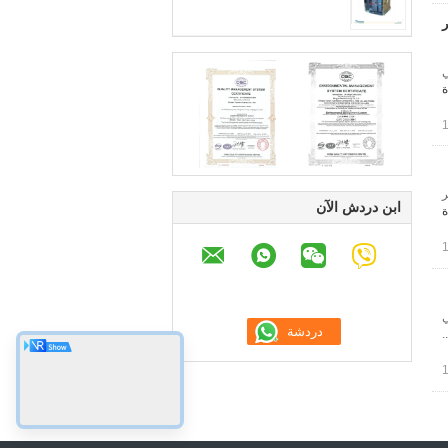
ئر
ي
ة
ر
ابن دردش الآن
ة
في