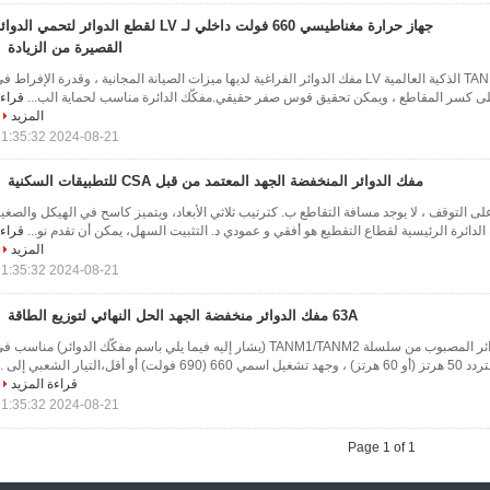
جهاز حرارة مغناطيسي 660 فولت داخلي لـ LV لقطع الدوائر لتحمي الدوا
القصيرة من الزيادة
المنتجالسمة: سلسلة TANK1 الذكية العالمية LV مفك الدوائر الفراغية لديها ميزات الصيانة المجانية ، وقدرة الإفراط ف
 على كسر المقاطع ، ويمكن تحقيق قوس صفر حقيقي.مفكّك الدائرة مناسب لحماية الب...
قراء
المزيد
2024-08-21 11:35:32
مفك الدوائر المنخفضة الجهد المعتمد من قبل CSA للتطبيقات السكنية
رة عالية على التوقف ، لا يوجد مسافة التقاطع ب. كترتيب ثلاثي الأبعاد، ويتميز كاسح في الهيكل والصغي
قراء
المزيد
2024-08-21 11:35:32
63A مفك الدوائر منخفضة الجهد الحل النهائي لتوزيع الطاقة
وصف المنتج: مفكّك الدوائر المصبوب من سلسلة TANM1/TANM2 (يشار إليه فيما يلي باسم مفكّك الدوائر) مناسب 
،التيار الشعبي إلى ...
قراءة المزيد
2024-08-21 11:35:32
Page 1 of 1