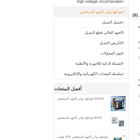
high voltage circuit breaker
قواطع دوائر الجهد المنخفض
(6)
تحميل التبديل
لب
الجهد العالي قطع التبديل
ج تم
التأريض التبديل
تشغيلي
فيوز المحولات
الشبكة الذكية للأجهزة والأنظمة
سلسلة المعدات الكهربائية والإلكترونية
المية
ة
أفضل المنتجات
6300A قواطع دوائر الجهد المنخفض
،
800A قواطع دوائر الجهد المنخفض
قواطع دوائر الجهد المنخفض 400 فولت