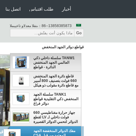
أخبار
طلب اقتباس
اتصل بنا
86--13858385873
المبيعات والدعم الفنى：
Go
قواطع دوائر الجهد المنخفض
TANW1 سلسلة داخلي ذكي
العالمي الجهد المنخفض
الدائرة - قواطع
قاطع دائرة الجهد المنخفض
660 فولت بتصنيف 800 أمبير
مع قاطع دائرة مقولب ذو هيكل
مدمج
TANK1 سلسلة الجهد
المنخفض ذكي التقليدية قواطع
دوائر فراغ
جهاز حرارة مغناطيسي 660
فولت داخلي لـ LV لقطع
الدوائر لتحمي الدوائر القصيرة
من الزيادة
مفك الدوائر المنخفضة الجهد
مفك الدوائر المنخفضة الجهد المعتمد من قبل CSA للتطبيقات السك
المعتمد من قبل CSA