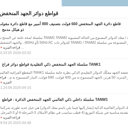
قواطع دوائر الجهد المنخفض
قاطع دائرة الجهد المنخفض 660 فولت بتصنيف 800 أمبير مع قاطع دائرة مقو
ذو هيكل مدمج
مفك الدوائر منخفضة الجهد / مفك الدوائر المصنوع من الحالة المصبوبة TANM1 TANM2 سلسلة لمحة عامة عن المنت
تصميم أجهزة قطع الدوائر المصنوعة من سلسلة TANM1 / TANM2 للدوائر ذات 50Hz AC (أو 60Hz) ، والجهد ال
...
قراءة المزيد
2026-03-02 10:33:05
TANK1 سلسلة الجهد المنخفض ذكي التقليدية قواطع دوائر فراغ
الـ TANK 1 Series منخفضة الجهد مفكّك الدوائر التقليدي الذكي نظرة عامة سلسلة TANK1 المقطع الفراغية الع
 فولت، التيار المسموح به م...
قراء
المزيد
2025-04-15 11:24:09
TANW1 سلسلة داخلي ذكي العالمي الجهد المنخفض الدائرة - قواطع
ة TANW1 مفك الدوائر العالمية الذكية (يشار إليها فيما يلي باسم مفك الدوائر) هي جيل جديد طورته شركتنا 
لتوزيع (4 قطب مناسب في نظام الأسلاك 3-المرحلة-4 أو 3-المرحل...
قراءة المزيد
2025-04-08 09:54:20