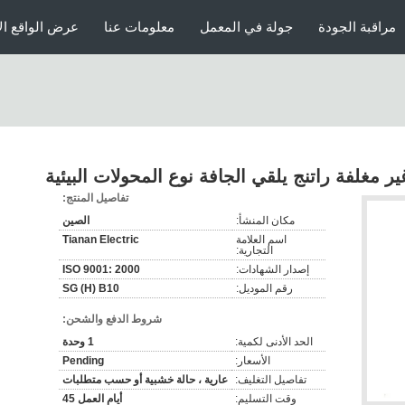
مراقبة الجودة
جولة في المعمل
معلومات عنا
عرض الواقع ال
غير مغلفة راتنج يلقي الجافة نوع المحولات البيئية
تفاصيل المنتج:
مكان المنشأ:
الصين
اسم العلامة
Tianan Electric
التجارية:
إصدار الشهادات:
ISO 9001: 2000
رقم الموديل:
SG (H) B10
شروط الدفع والشحن:
الحد الأدنى لكمية:
1 وحدة
الأسعار:
Pending
تفاصيل التغليف:
عارية ، حالة خشبية أو حسب متطلبات
وقت التسليم:
أيام العمل 45