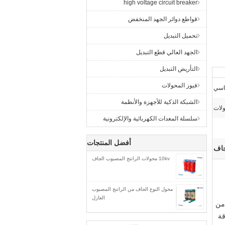
high voltage circuit breaker
قواطع دوائر الجهد المنخفض
تحميل التبديل
الجهد العالي قطع التبديل
التأريض التبديل
فيوز المحولات
اسي
الشبكة الذكية للأجهزة والأنظمة
ولات
سلسلة المعدات الكهربائية والإلكترونية
أفضل المنتجات
جاف
10kv محولات الراتنج المصبوب الجاف
محول النوع الجاف من الراتنج المصبوب
العازل
واد العازلة NOMEX المعتمدة من
وقة