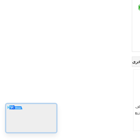
خرى
اف
 توزيع