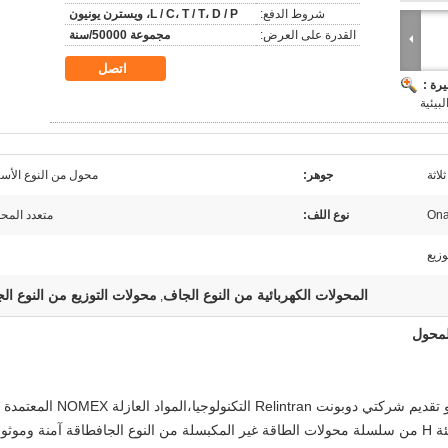
شروط الدفع:
L / C، T / T، D / P، ويسترن يونيون
القدرة على العرض:
مجموعة 50000/سنة
اتصل
رة :
بيئية
ثلاثة
جوهر:
محول من النوع الأس
Ona
نوع اللف:
متعدد المح
زيع
المحولات الكهربائية من النوع الجاف
محولات التوزيع من النوع ال
,
لمحول
محولات الطاقة غير المكبسلة من النوع الجاف هو تقديم شركتي دوبونت Relintran التكنولوجيا،الم
قبل الولايات المتحدة UL تنتج عزل SG (B) من فئة H من سلسلة محولات الطاقة غير المكبسلة من النوع الجافطاقة آمنة وموث