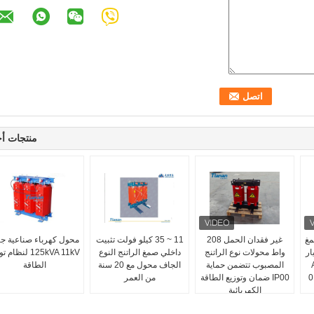
منتجات أ
مغ
غير فقدان الحمل 208
11 ~ 35 كيلو فولت تثبيت
محول كهرباء صناعية ج
ار
واط محولات نوع الراتنج
داخلي صمغ الراتنج النوع
125kVA 11kV لنظام
2 137.5 A
المصبوب تتضمن حماية
الجاف محول مع 20 سنة
الطاقة
16 0.24
IP00 ضمان وتوزيع الطاقة
من العمر
الكهربائية