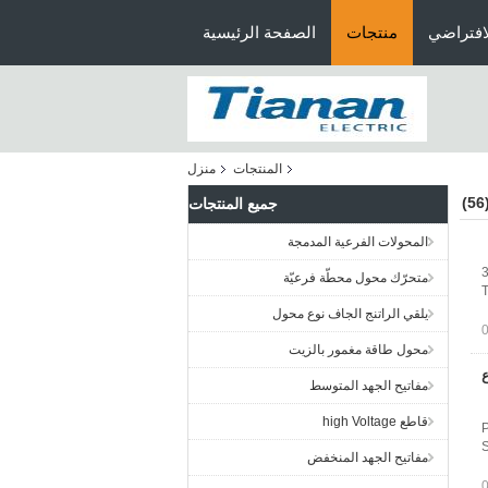
افتراضي
منتجات
الصفحة الرئيسية
المنتجات
منزل
(5
جميع المنتجات
المحولات الفرعية المدمجة
3
متحرّك محول محطّة فرعيّة
T
يلقي الراتنج الجاف نوع محول
محول طاقة مغمور بالزيت
ن النوع
مفاتيح الجهد المتوسط
قاطع high Voltage
P
S
مفاتيح الجهد المنخفض