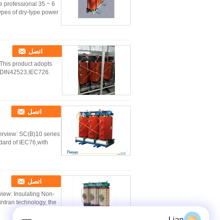
he professional
ypes of dry-type power
اتصل
This product adopts
f DIN42523,IEC726.
اتصل
erview: SC(B)10 series
rd of IEC76,with ...
اتصل
iew: Insulating Non-
ntran technology, the
Lian