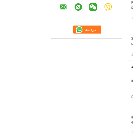
6
p
3
s
ة
I
I
e