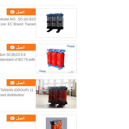
اتصل
. Model NO.: SG (H) B10
Core: EC Brand: Tianan
اتصل
ption SC(B)10
h standard of IEC76,with
اتصل
GBO TIANAN (GROUP)
sed distribution
اتصل