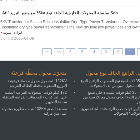
2025-04-09 14:57:17
Scb سلسلة المحولات الخارجية الجافة نوع 35kv مع وضع التبريد / Af
5KV Transformer Station Resin Insulation Dry - Type Power Transformer Overview 
insulation dry type power transformer is the new dry type low power loss and low noi
قراءة المزيد
2025-04-09 15:04:43
>|
>>
6
5
4
3
2
1
ي الراتنج الجاف نوع محول
متحرّك محول محطّة فرعيّة
35KV الأساسية نوع المصبوب الراتنج النوع
132KV المحمول محول محطة فرعية /
اف محول اثنين من لف المحولات
التوزيع المنقولة محطة الطاقة الفرعية
11 ~ 35 كيلو فولت تثبيت داخلي صمغ
132 كيلو فولت المحولات الفرعية المثبتة
الراتنج النوع الجاف محول مع 20 سنة من
على المركبات / المحطات الفرعية المتنقلة
مر
سابقة التجهيز
1 كيلو فولت صب الراتنجات الجافة توزيع
مسبقة الصنع 132KV شبه مقطورة محمولة
ولات / المحولات
على متن مركبة