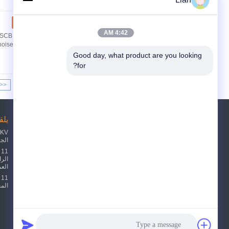
اتصل
4:42 AM
SCB series resin
se, it imported FRVT ...
Good day, what product are you looking 
for?
<<
|<
Page 1 of 6
طلب اقتباس
يلق
الج
أرسلت
sgs
الع
1
المح
E-Mail
خريطة الموقع
|
موقع الجوال