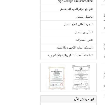
high voltage circuit breaker
قواطع دوائر الجهد المنخفض
2
تحميل التبديل
U
الجهد العالي قطع التبديل
التأريض التبديل
فيوز المحولات
6
الشبكة الذكية للأجهزة والأنظمة
s
سلسلة المعدات الكهربائية والإلكترونية
1
C
واء
ابن دردش الآن