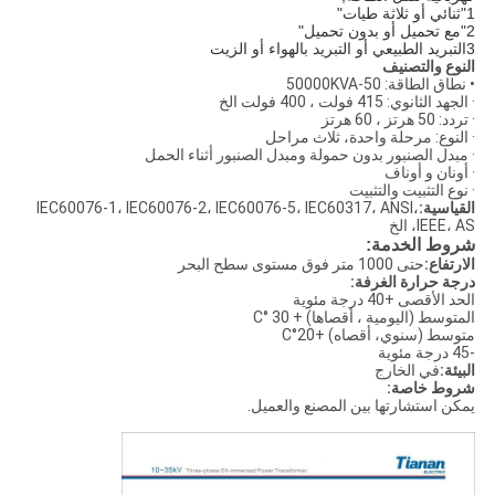
1"ثنائي أو ثلاثة طيات"
2"مع تحميل أو بدون تحميل"
3التبريد الطبيعي أو التبريد بالهواء أو الزيت
النوع والتصنيف
• نطاق الطاقة: 50-50000KVA
· الجهد الثانوي: 415 فولت ، 400 فولت الخ
· تردد: 50 هرتز ، 60 هرتز
· النوع: مرحلة واحدة، ثلاث مراحل
· مبدل الصنبور بدون حمولة ومبدل الصنبور أثناء الحمل
· أونان و أوناف
· نوع التثبيت والتثبيت
القياسية:
IEC60076-1، IEC60076-2، IEC60076-5، IEC60317، ANSI،
IEEE، AS، الخ
شروط الخدمة:
الارتفاع:
حتى 1000 متر فوق مستوى سطح البحر
درجة حرارة الغرفة:
الحد الأقصى +40 درجة مئوية
المتوسط (اليومية ، أقصاها) + 30 °C
متوسط (سنوي، أقصاه) +20°C
-45 درجة مئوية
البيئة:
في الخارج
شروط خاصة:
يمكن استشارتها بين المصنع والعميل.