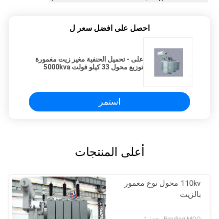
احصل على افضل سعر ل
على - تحميل الحنفية مغير زيت مغمورة
توزيع محول 33 كيلو فولت 5000kva
استمر
أعلى المنتجات
110kv محول نوع مغمور
بالزيت
Pending MOQ:وحدة 1