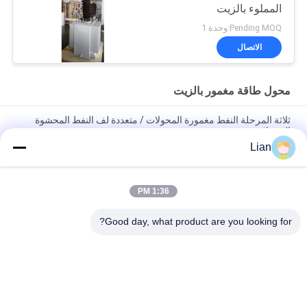
المملوء بالزيت
Pending MOQ:وحدة 1
الاتصال
محول طاقة مغمور بالزيت
ثلاثة المرحلة النفط مغمورة المحولات / متعددة لف النفط المحشوة
المحولات
Lian
محول طاقة مغطى بالزيت 200 كيلو فولت 33 كيلو فولت مع اتصال
Dyn11 لشبكات التوزيع
1:36 PM
محول طاقة ONAN المدمج في زيت التبريد المدمج مع خيارات قابلة
للتخصيص للشبكات الكهربائية الموثوقة
Good day, what product are you looking for?
فئات شعبية
جميع
متحرّك محول محطّة 
المحولات الفرعية 
فرعيّة
المدمجة