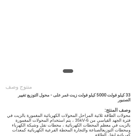
اقتباس
خريطة
الموقع
PRIVACY
POLICY
منتوج وصف
33 كيلو فولت 5000 كيلو فولت زيت غمر على - محول التوزيع تغيير
الصنبور
وصف المنتج:
محولات الطاقة ثلاثية المراحل المحولات الكهربائية المغمورة بالزيت في
فترة الجهد القياسي من 6-35kV ، يتم استخدام المحولات المغمورة
بالزيت في معظم المحطات الكهربائية ، محطات نقل وشبكة الكهرباء
ومحطات التوزيعالصناعة والتجارة المحطة الفرعية الكهربائية كمعدات
كهربائية لنقل الطاقة,