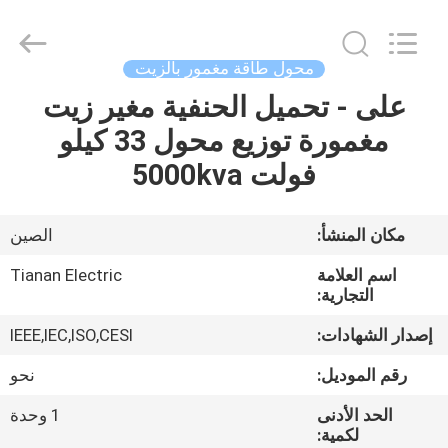
Ningbo
Tianan
(Group)
Co.,Ltd..
All
محول طاقة مغمور بالزيت
Rights
Reserved.
على - تحميل الحنفية مغير زيت
الصفحة
مغمورة توزيع محول 33 كيلو
الرئيسية
فولت 5000kva
منتجات
مكان المنشأ:
الصين
عرض
اسم العلامة
Tianan Electric
الواقع
التجارية:
الافتراضي
إصدار الشهادات:
IEEE,IEC,ISO,CESI
رقم الموديل:
نحو
معلومات
الحد الأدنى
1 وحدة
عنا
لكمية: