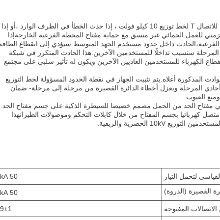
عندما يكون هناك خطأ في المستخدم الداخلي للاتصال T لخط توزيع 10 كيلو فولت ، إذا حدث الخطأ في الطرف الوارد ،أو إذا
مني للعمل الحمائي غير منسق مع حماية مفتاح المحطة الفرعية الخارجةإذا
 الفرعية،الحادث داخل حدود مستخدم الجهد المتوسط سيؤدي إلى انقطاع الطاقة
 المرحلة ستسبب تداخلًا للمستخدمين الآخرين.هذا الحادث المتكرر في شبكة
طاع الكهرباء للمستخدمين العاديين الآخرين ويكون له تأثير سلبي على مجتمع
ادث المذكورة أعلاه.يتم تثبيت الجهاز في نقطة الحدود المسؤولة لخط التوزيع
سيم أحادي المرحلة ويعزل أخطاء الدائرة القصيرة من مرحلة إلى مرحلة- ضمان
ومنع العيوب
في مفتاح الحد من الحمل مصمم خصيصا للسيطرة الذكية على جسم مفتاح الحد.
متصل كهربائيا بجسم المفتاح من خلال كابلات التحكم وموصولات الطيرانهذا
 10kV الحضرية والريفية.
قياسي لتحمل التيار
50 kA
ئرة القصيرة (الذروة)
50 kA
الاتصالات المفتوحة
9±1