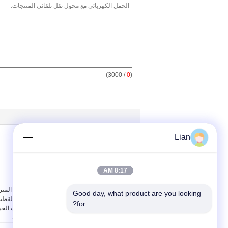
/ 3000)
0
(
Lian
8:17 AM
مسافة الزحف 16 ملم /
12kv داخلي الجهد المتر
Good day, what product are you looking 
كيلو فولت مفتاح الحمل
تحميل فراغ ثلاثة القط
for?
الخارجي يتحمل درجة
التبديل - الصمامات الج
حرارة الرياح القاسية
بين الأجهزة