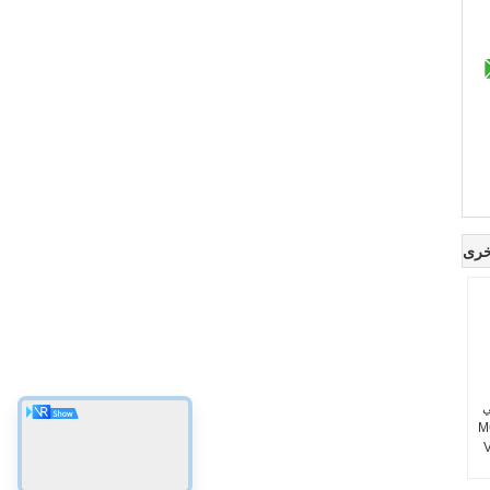
خرى
ي
MC