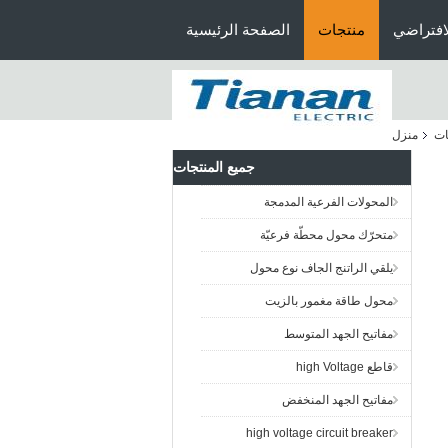
افتراضي
منتجات
الصفحة الرئيسية
ات
منزل
جميع المنتجات
المحولات الفرعية المدمجة
متحرّك محول محطّة فرعيّة
يلقي الراتنج الجاف نوع محول
محول طاقة مغمور بالزيت
مفاتيح الجهد المتوسط
قاطع high Voltage
مفاتيح الجهد المنخفض
high voltage circuit breaker