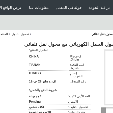
مراقبة الجودة
جولة في المعمل
معلومات عنا
عرض الواقع ال
تحميل التبديل
المنتج
تفاصيل المنتج:
CHINA
Place of
Origin:
اسم العلامة
TIANAN
التجارية:
إصدار
IEC&GB
الشهادات:
رقم الموديل:
اف زد دبليو 28 اف-12
شروط الدفع والشحن:
الحد الأدنى لكمية:
1 مجموعة
الأسعار:
Pending
تفاصيل التغليف:
غلاف خشبي
وقت التسليم:
30 يوم عمل/وحدة