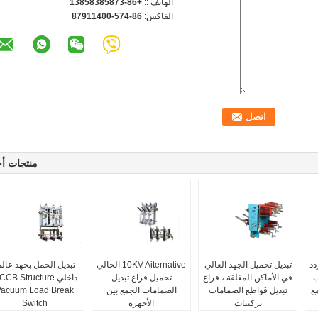
الهاتف ::
+86-13858385873
الفاكس:
86-574-87911400
منتجات أ
دد
تبديل تحميل الجهد العالي
10KV Aiternative الحالي
تبديل الحمل بجهد عال
ب
في الأماكن المغلقة ، فراغ
تحميل فراغ تبديل
داخلي CB Structure
مع
تبديل قواطع الصمامات
الصمامات الجمع بين
Vacuum Load Break
تركيبات
الأجهزة
Switch