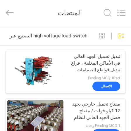
Ningbo
Tianan
(Group)
المنتجات
Co.,Ltd..
All
Rights
Reserved.
الصفحة
high voltage load switch التصنيع عبر الإنترنت
الرئيسية
تبديل تحميل الجهد العالي
منتجات
في الأماكن المغلقة ، فراغ
تبديل قواطع الصمامات
عرض
تركيبات
Pending MOQ:10set
الواقع
الاتصال
الافتراضي
مفتاح تحميل خارجي بجهد
12 كيلو فولت / مفتاح
معلومات
فصل الجهد العالي لنظام
الطاقة الكهربائية
عنا
Pending MOQ:1 وحدة