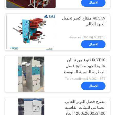
الاتصال
جولة
40.5KV مفتاح كسر تحميل
في
الجهد العالي
المعمل
Pending MOQ:10 مجموعة
مراقبة
الاتصال
الجودة
HXGT10 نوع من تيانان
عالية الجهد مفاتيح فصل
اتصل
الرطوبة النسبية المتوسط
اليومي:≤95%؛فم
بنا
To be confirmed MOQ:1 SET
المتوسط:≤90%
الاتصال
أخبار
مفتاح فصل التوتر العالي
الصناعي للبيئات القاسية
اطلب
1200x2600x2400 أبعاد