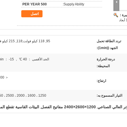
500 PER YEAR
Supply Ability:
اتصل
رة :
تردد الطاقة تحمل
95, 118 كيلو فولت;118, 215 كيلو فولت
الجهد ((1min):
درجة الحرارة
الحد الأقصى ： 40 ℃ ， min ： -15 ℃
المحيطة:
＜ 1000 م
ارتفاع:
التيار المسموح به:
1250 ، 1600 ، 2000 ، 2500 ، 3150 أ
ر العالي الصناعي
1200×2600×2400 مفاتيح الفصل
البيئات القاسية تقطع الم
,
,