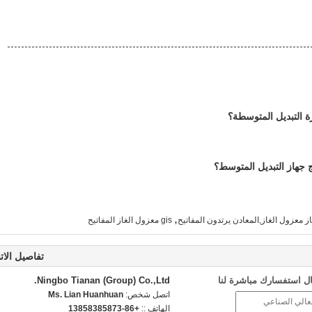
ة التبديل المتوسطة؟
ج جهاز التبديل المتوسط؟
,
از معزول الغاز,المعادن يرتدون المفاتيح
gis معزول الغاز المفاتيح
تفاصيل الات
ل استفسارك مباشرة لنا
Ningbo Tianan (Group) Co.,Ltd.
اتصل شخص:
Ms. Lian Huanhuan
الهاتف ::
+86-13858385873