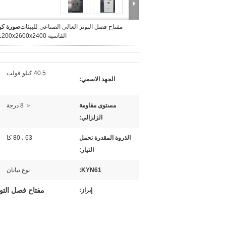
مفتاح فصل التوتر العالي الصناعي للبيئات
صورة كبي
القاسية 1200x2600x2400 أبعاد
40.5 كيلو فولت
الجهد الاسمي:
مستوى مقاومة
＜ 8 درجة
الزلزالي:
الذروة المقدرة تحمل
63 ، 80 كا
التيار:
KYN61:
نوع تيانان
مفتاح فصل التوت
إبراز: