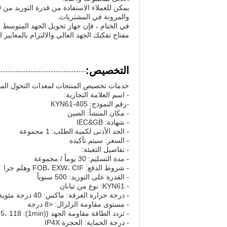
والمرونة في المشتريات.
مفتاح تفكيك الجهد العالي.والالتزام بالمعايير 
التخصيص:
خدمات تخصيص المنتجات لمعدات التحول المت
- اسم العلامة التجارية:
-رقم النموذج: KYN61-405
- مكان المنشأ: الصين
- شهادة: IEC&GB
- الحد الأدنى لكمية الطلب: 1 مجموعة
- السعر: سيتم تأكيده
- تفاصيل التعبئة:
- مدة التسليم: 30 يوماً / مجموعة
- شروط الدفع: FOB، EXW، CIF وهلم جرا
- القدرة على التوريد: 500 سنوياً
- KYN61: نوع من تيانان
- درجة حرارة الغرفة: ماكس: 40 درجة مئوية، الدقيقة: -15 درجة مئوية
- مستوى مقاومة الزلزال: <8 درجة
- تردد الطاقة مقاومة الجهد ((1min): 95، 118 كيلو فولت؛ 118، 215 كيلو فولت
- درجة الحماية: الحجرة IP4X