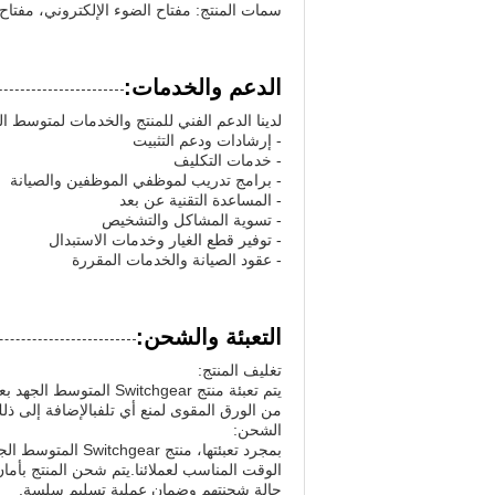
سمات المنتج: مفتاح الضوء الإلكتروني، مفتاح
الدعم والخدمات:
لدينا الدعم الفني للمنتج والخدمات لمتوسط ا
- إرشادات ودعم التثبيت
- خدمات التكليف
- برامج تدريب لموظفي الموظفين والصيانة
- المساعدة التقنية عن بعد
- تسوية المشاكل والتشخيص
- توفير قطع الغيار وخدمات الاستبدال
- عقود الصيانة والخدمات المقررة
التعبئة والشحن:
تغليف المنتج:
يتم تعبئة منتج itchgear
من الورق المقوى لمنع أي تلفبالإضافة إلى ذ
الشحن:
بمجرد تعبئتها، م
الوقت المناسب لعملائنا.يتم شحن المنتج بأمان
حالة شحنتهم وضمان عملية تسليم سلسة.