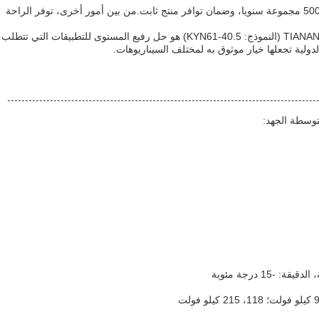
يمكن للعملاء الاستفادة من قدرة التوريد من 500 مجموعة سنويا، وضمان توافر منتج ثابت.من بين أمور أخرى، توفر الراحة
في الختام ، فإن جهاز تحويل الجهد المتوسط TIANAN (النموذج: KYN61-40.5) هو حل رفيع المستوى للتطبيقات التي تتطلب
الدولية تجعلها خيار موثوق به لمختلف السيناريوهات.
وسطة الجهد: