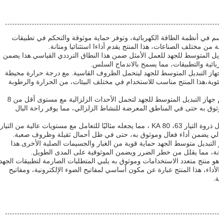
 في أنظمة الطاقة الكهربائية، وتوفر حماية موثوقة والتحكم في تطبيقات
ن مختلف الصناعات، هذا المنتج يقدم أداءا استثنائيا ومتانة.
 جهاز التحويل المتوسط للجهد للعمل الأمثل ضمن هذا النطاق الترددي القياسي.هذا يضمن
ائية والتطبيقات، مما يسمح بالاندماج السلس.
از التبديل المتوسط للجهد ليتحمل الظروف القاسية. مع درجة حرارة محيطة
رجة مئوية وحد أدنى -15 درجة مئوية،هذا المنتج مناسب للاستخدام في مختلف البيئات، من الحرارة والرطوبة
عندما يتعلق الأمر بمقاومة الزلزال، تم تصميم جهاز التبديل المتوسط للجهد لتحمل الأحداث الزلزالية مع مستوى أقل من 8
ثوق به حتى في المناطق المعرضة للنشاط الزلزالي، مما يوفر راحة البال
تم تصنيف جهاز التحويل المتوسط للجهد لتحمل ذروة التيار 63، 80 KA ، مما يجعله مثاليًا للتعامل مع مستويات عالية من التيار
عالي يضمن أداء فعال وموثوق به، حتى في ظل أحمال ثقيلة وظروف صعبة.
لحجرة من IP4X ، يوفر جهاز التبديل متوسط الجهد حماية قوية من الغبار والجسيمات الصلبة الأخرى.هذا
ونة، مما يقلل من خطر الضرر ويضمن الموثوقية على المدى الطويل.
و منتج متعدد الاستخدامات وموثوق به يلبي المتطلبات الصارمة لتطبيقات الجهد
لأداء، هذا المنتج عبارة عن مكون أساسي لمفاتيح الضوء الإلكترونية، ومفاتيح
.