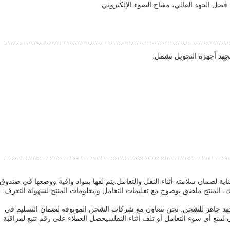
 فصل الجهد العالي، مفتاح الضوء الإلكتروني
لجهد أجهزة التحويل تشمل:
Sw المتوسط الجهد بعناية لضمان سلامته أثناء النقل والتعامل.يتم لفها بمواد واقية ووضعها في صندوق
لك، المنتج ملصق بوضوح مع تعليمات التعامل ومعلومات المنتج لسهولة التعرف.
نتج Switchgear المتوسط الجهد جاهز للشحن. نحن نتعاون مع شركات الشحن الموثوقة لضمان التسليم في
 لمنع أي سوء التعامل أو تلف أثناء النقلسيحصل العملاء على رقم تتبع لمراقبة