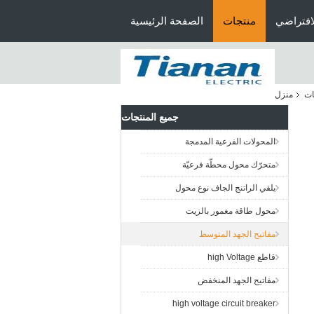
افتراضي
منتجات
الصفحة الرئيسية
ات
منزل
جميع المنتجات
المحولات الفرعية المدمجة
متحرّك محول محطّة فرعيّة
يلقي الراتنج الجاف نوع محول
محول طاقة مغمور بالزيت
مفاتيح الجهد المتوسط
قاطع high Voltage
مفاتيح الجهد المنخفض
high voltage circuit breaker