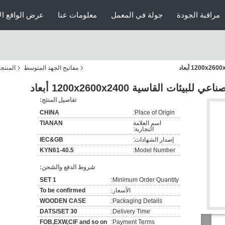
مراقبة الجودة
جولة في المعمل
معلومات عنا
عرض الواقع ال
مفاتيح الجهد المتوسط
المنتج
ات القاسية 1200x2600x2400 أبعاد
تفاصيل المنتج:
CHINA
Place of Origin:
اسم العلامة
TIANAN
التجارية:
إصدار الشهادات:
IEC&GB
KYN61-40.5
Model Number:
شروط الدفع والشحن:
1 SET
Minimum Order Quantity:
الأسعار:
To be confirmed
WOODEN CASE
Packaging Details:
30 DATS/SET
Delivery Time:
FOB,EXW,CIF and so on
Payment Terms: