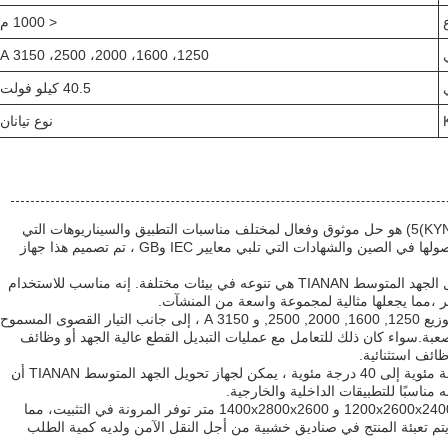
< 1000 م
1250، 1600، 2000، 2500، 3150 A
40.5 كيلو فولت
نوع تيانان
جهاز تحويل الجهد المتوسط (النموذج: KYN61-40)5) هو حل موثوق وفعال لمختلف مناسبات التطبيق والسيناريوهات التي
تتطلب معدات توزيع كهربائية عالية الأداءمع أصولها في الصين والشهادات التي تلبي معايير IEC وGB ، تم تصميم هذا جهاز
واحدة من سمات المنتج الرئيسية لجهاز تحويل الجهد المتوسط TIANAN هي تنوعه في بيئات مختلفة. إنه مناسب للاستخدام
تضمن خيارات التيار المسموح بها في جهاز التوزيع 1250, 1600, 2000, 2500, و 3150 A ، إلى جانب التيار القصوى المسموح
 الحالات الصعبة.سواء كان ذلك للتعامل مع عمليات التبديل القطع عالية الجهد أو وظائف
ظائف استثنائية.
مع نطاق درجة الحرارة المحيطة من -15 درجة مئوية إلى 40 درجة مئوية ، يمكن لجهاز تحويل الجهد المتوسط TIANAN أن
مناسبًا للتطبيقات الداخلية والخارجية.
وعلاوة على ذلك، فإن الأبعاد المخططية من 1200x2600x2400 و 1400x2800x2600 متر توفر المرونة في التثبيت، مما
م تعبئة المنتج في صناديق خشبية من أجل النقل الآمن ولديه كمية الطلب