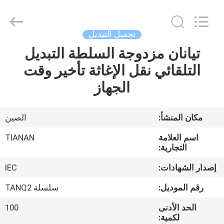
Ningbo
Tianan
(Group)
Co.,Ltd..
All
تحميل التبديل
Rights
Reserved.
تيانان مزدوجة السلطة التبديل
الصفحة
التلقائي نقل الإغاثة تأخير وقت
الرئيسية
الجهاز
منتجات
مكان المنشأ:
الصين
عرض
اسم العلامة
TIANAN
الواقع
التجارية:
الافتراضي
إصدار الشهادات:
IEC
رقم الموديل:
سلسلة TANQ2
معلومات
الحد الأدنى
100
عنا
لكمية: