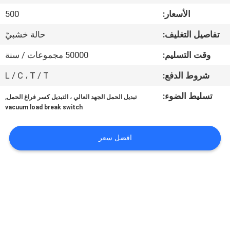
الأسعار:
500
جولة
تفاصيل التغليف:
حالة خشبيّ
في
وقت التسليم:
50000 مجموعات / سنة
المعمل
شروط الدفع:
L / C ، T / T
مراقبة
تسليط الضوء:
,
تبديل الحمل الجهد العالي ، التبديل كسر فراغ الحمل
الجودة
vacuum load break switch
افضل سعر
اتصل
بنا
أخبار
اطلب