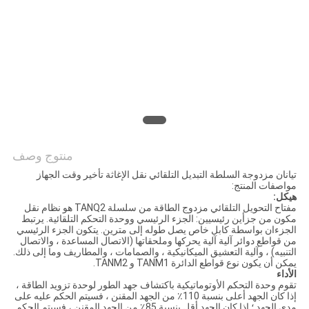
اقتباس
خريطة
الموقع
PRIVACY
POLICY
منتوج وصف
تيانان مزدوجة السلطة التبديل التلقائي نقل الإغاثة تأخير وقت الجهاز
مواصفات المنتج:
هيكل:
مفتاح التحويل التلقائي مزدوج الطاقة من سلسلة TANQ2 هو نظام نقل
مكون من جزأين رئيسيين: الجزء الرئيسي ووحدة التحكم التلقائية. يرتبط
الجزءان بواسطة كابل خاص يصل طوله إلى مترين. يتكون الجزء الرئيسي
من قواطع دوائر آلية آلية يحركها وملحقاتها (الاتصال المساعدة ، والاتصال
التنبيه) ، وآلية التعشيق الميكانيكية ، والصمامات ، والمطاريف وما إلى ذلك.
يمكن أن يكون نوع قواطع الدائرة TANM1 و TANM2.
الأداء
تقوم وحدة التحكم الأوتوماتيكية باكتشاف جهد الطور لوحدة تزويد الطاقة ،
إذا كان الجهد أعلى بنسبة 110٪ من الجهد المقنن ، فسيتم الحكم عليه على
مدى الجهد ؛ إذا كان الجهد أقل بنسبة 85٪ من الجهد المقنن ، فسيتم الحكم