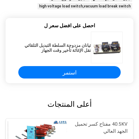
high voltage load switch,vacuum load break switch
احصل على افضل سعر ل
تيانان مزدوجة السلطة التبديل التلقائي
نقل الإغاثة تأخير وقت الجهاز
استمر
أعلى المنتجات
40.5KV مفتاح كسر تحميل
الجهد العالي