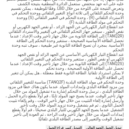
عليه على أنه جهد منخفض. ستعمل الدائرة المنطقية بنتيجة الكشف
وتعرض النتيجة على اللوحة من خلال LBD. وفقًا للوظيفة ، يمكن تقسيم
وحدة التحكم التلقائي إلى ثلاثة أنواع: التغيير التلقائي ووحدة التحكم في
الاسترداد التلقائي (R) ، وحدة التحكم في التغيير التلقائي (S) ووحدة
التحكم في مولد الطاقة البلدية (F).
عند انقطاع التيار الكهربائي عن الجهد الزائد ، أو نقص الجهد الكهربي أو
نقص الطور ، سيتغير جهاز التحكم التلقائي في التغيير والاسترداد التلقائي
(TANQ2R) إلى الطاقة الثانوية من خلال جهاز تأخير وقت الإعداد ؛ عندما
تحصل الطاقة الأساسية الصحيحة ، ستتغير وحدة التحكم إلى الطاقة
الأساسية. بمجرد أن تصبح الطاقة الثانوية غير طبيعية ، سوف تنبه وحدة
التحكم.
عند انقطاع التيار الكهربائي الأساسي عن الجهد الزائد أو نقص الجهد
الكهربي أو نقص الطور ، ستتغير وحدة التحكم في التغيير التلقائي
(TANQ2S) إلى الطاقة الثانوية من خلال جهاز تأخير وقت الإعداد ؛ عندما
تحصل على الطاقة الأولية الصحيحة ، وحدة تحكم
لا يمكن استرداد تلقائيا. الطاقة الثانوية فقط معطلة ، هل يمكن أن تتغير
إلى الطاقة الأولية.
وحدة التحكم في مولد الطاقة البلدية (TANQ2F) مناسبة للتغيير التلقائي
بين مزود الطاقة البلدي وإمدادات المولد. عندما يكون هناك خطأ في مزود
الطاقة البلدي ، ترسل وحدة التحكم إشارة بدء تشغيل المولد من خلال
جهاز تأخير الوقت. عندما يصبح جهد المولد ثابتًا ، قم أولاً بقطع دائرة الحمل ،
وأرسل إشارة إلغاء التثبيت من خلال جهاز تأخير الوقت ، وقم بإلغاء تثبيت
الحمل الثانوي ، ثم قم بتشغيل وحدة تزويد المولد خلال وقت تأخير
التشغيل. عندما يصبح الجهد الكهربي للتيار البلدي صحيحًا ، قم أولاً بقطع
إمدادات المولد من خلال جهاز تأخير وقت الراحة ، ثم العودة إلى تأخير
تشغيل الوقت والتغيير إلى مصدر الطاقة البلدي تلقائيًا.
تبديل الحمل الجهد العالي
التبديل كسر فراغ الحمل