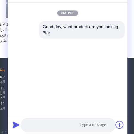
3:06 PM
قاطع دائرة الجهد العالي
إغلاق الارت
Good day, what product are you looking 
24 كيلو فولت مزود بغرفة
الثانية عالية الجهد الفرا
for?
إطفاء القوس الفراغي
مفكك الدائرة بنيت للعم
وعملية APG
المستقر وإدارة نظام
الطاقة
طلب اقتباس
يلق
الج
أرسلت
الع
1
E-Mail
خريطة الموقع
|
المح
موقع الجوال
سياسة الخصوصية
| الصين جيّد جودة 