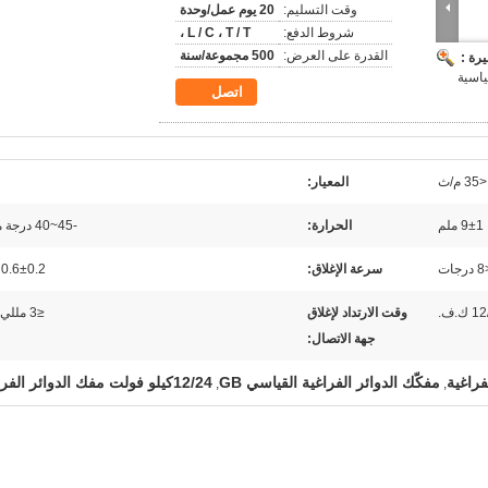
وقت التسليم:
20 يوم عمل/وحدة
شروط الدفع:
L / C ، T / T ،
القدرة على العرض:
500 مجموعة/سنة
رة :
ياسية
اتصل
<35 م/ث
المعيار:
9±1 ملم
الحرارة:
-45~40 درجة مئوية
جات
سرعة الإغلاق:
0.6±0.2 م/ث
ك.ف.
وقت الارتداد لإغلاق
≤3 مللي ثانية
جهة الاتصال:
مفكّك الدوائر الفراغية القياسي GB
12/24كيلو فولت مفك الدوائر الفراغية
,
,