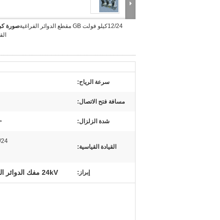
12/24كيلو فولت GB مقطع الدوائر الفراغية
صورة كبي
الق
سرعة الرياح:
مسافة فتح الاتصال:
شدة الزلزال:
<8 در
12/24 
القيادة القياسية:
24kV مفك الدوائر الفراغية
إبراز: