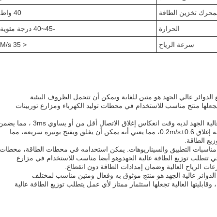
لمحرك تخزين الطاقة
40 واط
الحرارة
-45~40 درجة مئوية
سرعة الرياح
< 35 M/s
8 درجات، هذا مقطع الدوائر عالي الجهد هو متين للغاية ويمكن أن تتحمل الظروف البيئية
قاسية.عتبة سرعة الرياح أقل من 35m / s يجعلها منتج مناسب للاستخدام في محطات توليد الكهرباء ومزارع توربينات
جهاز TIANAN ZW32-12(24) لقطع الدوائر عالية الجهد لديه وقت انعكاس إغلاق الاتصال أقل من أو يساوي 3ms ، مم
إغلاق المقطع بسرعة وكفاءة.ولديه أيضا سرعة إغلاق 0.6±0.2m/s، مما يعني أنه يمكن أن يغلق ويفتح بوتيرة سريعة، مما
يع الطاقة.
 مناسبات التطبيق والسيناريوهات. يمكن استخدامه في محطات الطاقة، محطات
تي تتطلب توزيع الطاقة عالية الجهدوهو أيضا مناسب للاستخدام في مزارع
ات الرياح العالية وضمان إمدادات الطاقة دون انقطاع.
، فإن TIANAN ZW32-12(24) مفك الدوائر عالية الجهد هو منتج موثوق به وفعال ومتين مناسب لمختلف
قابليتها العالية تجعلها استثمار ممتاز لأي عمل يتطلب توزيع الطاقة عالية