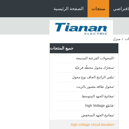
افتراضي
منتجات
الصفحة الرئيسية
ات
منزل
جميع المنتجات
المحولات الفرعية المدمجة
متحرّك محول محطّة فرعيّة
يلقي الراتنج الجاف نوع محول
محول طاقة مغمور بالزيت
مفاتيح الجهد المتوسط
قاطع high Voltage
مفاتيح الجهد المنخفض
high voltage circuit breaker