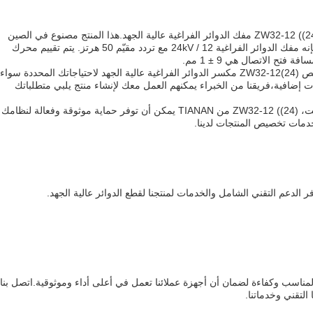
تقدم TIANAN خدمات تخصيص المنتجات لZW32-12 ((24) مفك الدوائر الفراغية عالية الجهد.هذا المنتج مصنوع في الصين
ومصمم لتحمل شدة الزلزال أقل من 8 درجاتإنه مفك الدوائر الفراغية 12 / 24kV مع تردد مقيّم 50 هرتز. يتم تقييم محرك
خدمات التخصيص الخاصة بنا تسمح لك بتخصيص ZW32-12(24) مكسر الدوائر الفراغية عالية الجهد لاحتياجاتك المحددة سواء
 إضافية،فريقنا من الخبراء يمكنهم العمل معك لإنشاء منتج يلبي متطلباتك
لمتطلبات مفكّك الدائرة الفراغية 12 كيلو فولت، ZW32-12 ((24) من TIANAN يمكن أن توفر حماية موثوقة وفعالة لنظامك
خدمات تخصيص المنتجات لدينا.
ر الدعم التقني الشامل والخدمات لمنتجنا لقطع الدوائر عالية الجهد.
ناسب وكفاءة لضمان أن أجهزة عملائنا تعمل في أعلى أداء وموثوقية.اتصل بنا
لتقني وخدماتنا.