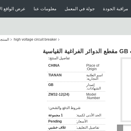
مراقبة الجودة
جولة في المعمل
معلومات عنا
عرض الواقع ال
high voltage circuit breaker
المنتج
تفاصيل المنتج:
CHINA
Place of
Origin:
اسم العلامة
TIANAN
التجارية:
إصدار
GB
الشهادات:
ZW32-12(24)
Model
Number:
شروط الدفع والشحن:
الحد الأدنى لكمية:
1 مجموعة
الأسعار:
Pending
تفاصيل التغليف:
غلاف خشبي