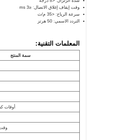
شدة الزلزال: <8 درجة
وقت إيقاف إغلاق الاتصال: ≤3 ms
سرعة الرياح: <35 م/ث
التردد الاسمي: 50 هرتز
المعلمات التقنية:
سمة المنتج
أوقات كس
وقت 