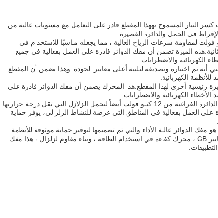
سر التيار المسموح بههذا المقطع قادر على التعامل مع مستويات عالية من
لإفراط في الحمل والدائرة القصيرة.
تصميم مفصل الدائرة الفراغية 12 كيلو فولت لمقاومة سرعات الرياح العالية ، مما يجعله مناسبًا للاستخدام في
 ذات سرعات الرياح أقل من 35 م / ثانية.هذه الميزة تضمن أن مفك الدوائر قادرة على العمل بفعالية في جميع
اء الكهربائية والاضطرابات.
ا المقطع لتلبية معيار GB، مما يعني أنه تم اختباره وتصديقه لتلبية أعلى معايير الجودة. وهذا يضمن أن المقطع
 للأنظمة الكهربائية.
ة رئيسية أخرى لهذا المقطع.هذا المحرك يضمن أن مفك الدوائر قادرة على
الأخطاء الكهربائية والاضطرابات.
وبالإضافة إلى هذه الميزات، تم تصميم مقطع الدائرة الفراغية من 12 كيلو فولت أيضاً لتحمل الزلازل التي تقل درجة حرارتها
درة على العمل بفعالية في المناطق التي عرضة للنشاط الزلزالي، يوفر حماية
دوائر الفراغية 12 كيلو فولت هو مفك الدوائر عالية الأداء والتي تم تصميمها لتوفير حماية موثوقة للأنظمة
الكهربائية.التصميم المقاوم للرياح، معتمد بمعايير GB ، محرك كفاءة في استخدام الطاقة ، وبناء مقاوم لزلزال ، هذا مفك
لتطبيقات.