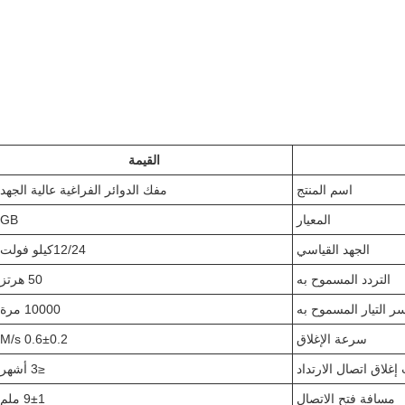
القيمة
اسم المنتج
مفك الدوائر الفراغية عالية الجهد
المعيار
GB
الجهد القياسي
12/24كيلو فولت
التردد المسموح به
50 هرتز
ر التيار المسموح به
10000 مرة
سرعة الإغلاق
0.6±0.2 M/s
إغلاق اتصال الارتداد
≤3 أشهر
مسافة فتح الاتصال
9±1 ملم