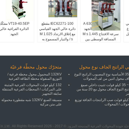
داد 1025 M في
التيار المسموح به 630 A
IEC62271-100 مقطع
VT19-40.5EP مفكّ
غ
مفك الدوائر عالي الجهد
دائرة عالي الجهد القياسي
الدائرة الفراغية عالي
ل
سرعة الافتتاح 1.445 M s
مع إغلاق الارتداد 1.025 M
الجهد
المسافة الوسطى بين
/ s والتيار المسموح به
المراحل 275 ملم مصممة
630 A لحماية الشبكة
لتبديل الطاقة
الكهربائية
ي الراتنج الجاف نوع محول
متحرّك محول محطّة فرعيّة
35KV الأساسية نوع المصبوب الراتنج النوع
132KV المحمول محول محطة فرعية /
اف محول اثنين من لف المحولات
التوزيع المنقولة محطة الطاقة الفرعية
11 ~ 35 كيلو فولت تثبيت داخلي صمغ
132 كيلو فولت المحولات الفرعية المثبتة
الراتنج النوع الجاف محول مع 20 سنة من
على المركبات / المحطات الفرعية المتنقلة
مر
سابقة التجهيز
1 كيلو فولت صب الراتنجات الجافة توزيع
مسبقة الصنع 132KV شبه مقطورة محمولة
ولات / المحولات
على متن مركبة
المحولات الفرعية المدمجة المزود. © 2017 - 2026 Ningbo Tianan (Group) Co.,Ltd.. All Rights Reserved.