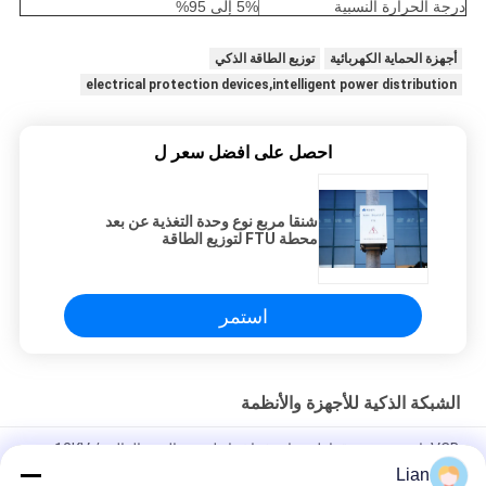
درجة الحرارة النسبية
5% إلى 95%
أجهزة الحماية الكهربائية
توزيع الطاقة الذكي
electrical protection devices,intelligent power distribution
احصل على افضل سعر ل
شنقا مربع نوع وحدة التغذية عن بعد
محطة FTU لتوزيع الطاقة
استمر
الشبكة الذكية للأجهزة والأنظمة
VCB ثابت من نوع قواطع دوائر فراغ داخلي مع الجهد العالي 12KV /
40.5KV
Lian