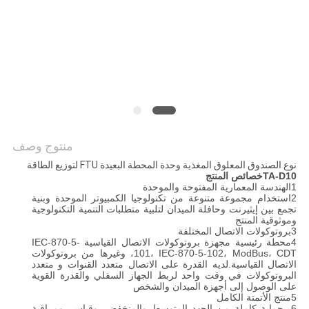
اقتباس
خريطة
الموقع
PRIVACY
منتوج وصف
POLICY
نوع الصندوق المعلوق المغذية وحدة المحطة البعيدة FTU لتوزيع الطاقة
TA-D10
خصائص المنتج
1الهندسة المعمارية المفتوحة والموحدة
2استخدام مجموعة متنوعة من تكنولوجيا الكمبيوتر الموحدة وبنية
تجمع بين إيثيرنت وحافلة الميدان لتلبية متطلبات التنمية التكنولوجية
وموثوقية المنتج
3بروتوكولات الاتصال المختلفة
4محطة رئيسية مجهزة بروتوكولات الاتصال القياسية IEC-870-5-
101، IEC-870-5-102، ModBus، CDT، وغيرها من بروتوكولات
الاتصال القياسية.لديه القدرة على الاتصال متعدد القنوات و متعدد
البروتوكولات في وقت واحد لربط الجهاز السفلي والقدرة القوية
على الوصول إلى أجهزة الميدان والشخص
5منتج الأتمتة الكامل
6- حماية كاملة من الجهد المتوسط والمنخفض، وقياس، ومراقبة