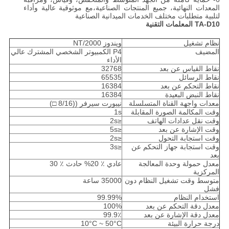
المعدات النهائية، جميع المنتجات الصناعية،مع موثوقية عالية وأداء
لتلبية متطلبات مختلف الخدمات الميدانية الصناعية
TA-D10 المعلمات التقنية
نظام تشغيل
ويندوز NT/2000
المضيف
P4 الكمبيوتر الشخصي المشترك عالي
الأداء
نقاط القياس عن بعد
32768
نقاط الرسائل
65535
نقاط التحكم عن بعد
16384
نقاط النبض البعيدة
16384
معدات واجهة القناة المتسلسلة
نيبورت سيرفر ((8/16 □)
وقت المكالمة الصورة المقابلة
1s
وقت نقل عدادات الهاتف
≤2s
وقت الإشارة عن بعد
≤5s
وقت استجابة التحول
≤2s
وقت استجابة جهاز التحكم عن
≤3s
بعد
معدل حمولة وحدة المعالجة
عادي ٪ 20% حادث ٪ 30
المركزية
متوسط وقت تشغيل النظام دون
35000 ساعة
فشل
استخدام النظام
99.99%
معدل دقة التحكم عن بعد
100%
معدل دقة الإشارة عن بعد
99.9٪
درجة حرارة البيئة
10°C ~ 50°C