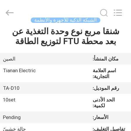
Ningbo
Tianan
(Group)
Co.,Ltd..
All
الشبكة الذكية للأجهزة والأنظمة
Rights
Reserved.
شنقا مربع نوع وحدة التغذية عن
الصفحة
بعد محطة FTU لتوزيع الطاقة
الرئيسية
منتجات
مكان المنشأ:
الصين
اسم العلامة
Tianan Electric
عرض
التجارية:
الواقع
رقم الموديل:
TA-D10
الافتراضي
الحد الأدنى
10set
لكمية:
معلومات
الأسعار:
Pending
عنا
تفاصيل التغليف:
حالة خشبيّ