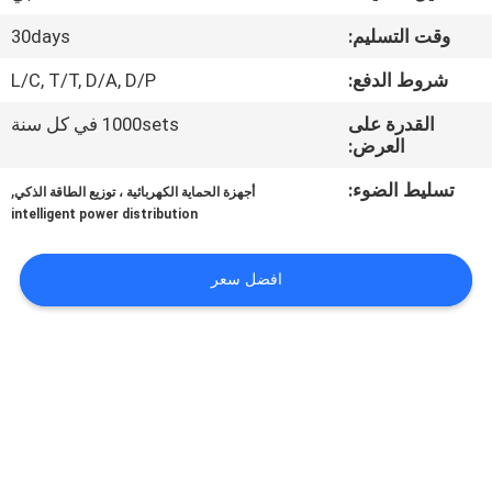
وقت التسليم:
30days
جولة
شروط الدفع:
L/C, T/T, D/A, D/P
في
المعمل
القدرة على
1000sets في كل سنة
العرض:
تسليط الضوء:
,
مراقبة
أجهزة الحماية الكهربائية ، توزيع الطاقة الذكي
intelligent power distribution
الجودة
افضل سعر
اتصل
بنا
أخبار
اطلب