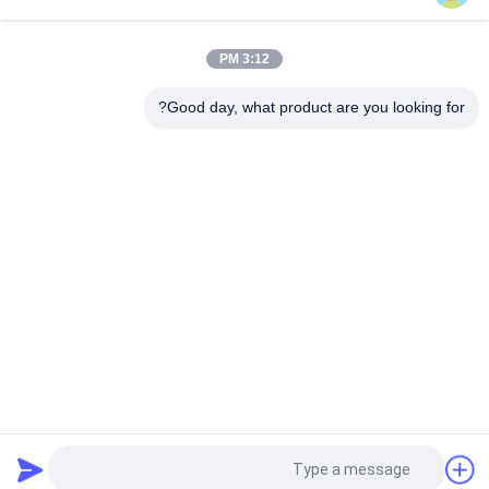
أتمتة التوزيع RMU جهاز الشبكة الذكية وأنظمة توزيع الوحدة الطرفية
DTU
3:12 PM
شنقا مربع نوع وحدة التغذية عن بعد محطة FTU لتوزيع الطاقة
Good day, what product are you looking for?
فئات شعبية
جميع
متحرّك محول محطّة 
المحولات الفرعية 
فرعيّة
المدمجة
محول طاقة مغمور 
يلقي الراتنج الجاف 
بالزيت
نوع محول
قاطع High Voltage
مفاتيح الجهد المتوسط
High Voltage Circuit 
مفاتيح الجهد المنخفض
Breaker
طلب اقتباس