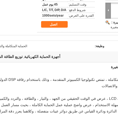
وقت التسليم:
45 يوم عمل
شروط الدفع:
L/C, T/T, D/P, D/A
القدرة على العرض:
1000sets/year
رة :
اتصل
غيرة
وظيفة:
الحماية المتكاملة وال
أجهزة الحماية الكهربائية
توزيع الطاقة ال
,
غيرة
سلسلة TA26B-2 من أجهزة الحماية والتحكم المتكاملة ، تمتص تكنولوجيا الكمبيوتر المتقدمة ، وذل
والاتصالات
1. تصميم أنسنة تصميم واجهة ، 128 × 64 شاشة LCD ، عرض في الوقت الحقيقي من الجهد ، والتيار ، والطاقة ، والتردد والك
ي سهلة الاستخدام ، عرض واضح عملية عمل الحماية الكاملة ، بحيث مسار العمل
 الدائرة ودائرة القياس عن طريق دوائر عينات منفصلة ، وكلاهما يعزز دقة المرا