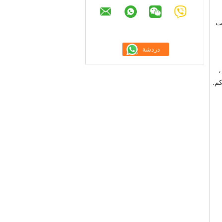
ت.
 ،
كم.