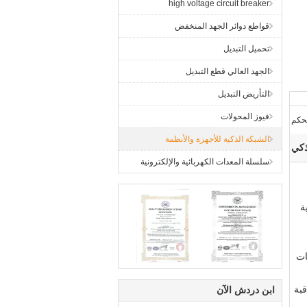
high voltage circuit breaker
قواطع دوائر الجهد المنخفض
تحميل التبديل
الجهد العالي قطع التبديل
التأريض التبديل
فيوز المحولات
تحكم
الشبكة الذكية للأجهزة والأنظمة
ذكي
سلسلة المعدات الكهربائية والإلكترونية
ك باستخدام رقاقة DSP الدولية
ميات
قبة
ابن دردش الآن