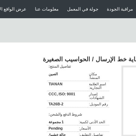
مراقبة الجودة
جولة في المعمل
معلومات عنا
عرض الواقع ال
اية خط الإرسال / الحواسيب الصغيرة
تفاصيل المنتج:
مكان
الصين
المنشأ:
اسم العلامة
TIANAN
التجارية:
إصدار
CCC, ISO: 9001
الشهادات:
رقم الموديل:
TA26B-2
شروط الدفع والشحن:
الحد الأدنى لكمية:
1 مجموعة
الأسعار:
Pending
تفاصيل التغليف:
حالة خشبيّ