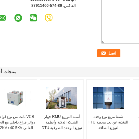
الفاكس:
86-574-87911400
منتجات أ
شنقا مربع نوع وحدة
أتمتة التوزيع RMU جهاز
VCB ثابت من نوع قوا
التغذية عن بعد محطة FTU
الشبكة الذكية وأنظمة
دوائر فراغ داخلي مع الج
لتوزيع الطاقة
توزيع الوحدة الطرفية DTU
العالي 12KV / 40.5KV