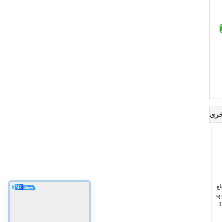
خرى
طع
هد