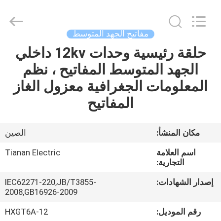
Ningbo
Tianan
(Group)
Co.,Ltd..
All
مفاتيح الجهد المتوسط
Rights
Reserved.
حلقة رئيسية وحدات 12kv داخلي
الصفحة
الجهد المتوسط ​​المفاتيح ، نظم
الرئيسية
المعلومات الجغرافية معزول الغاز
منتجات
المفاتيح
عرض
مكان المنشأ:
الصين
الواقع
اسم العلامة
Tianan Electric
الافتراضي
التجارية:
إصدار الشهادات:
IEC62271-220,JB/T3855-
2008,GB16926-2009
معلومات
عنا
رقم الموديل:
HXGT6A-12