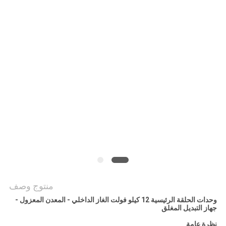
اقتباس
خريطة
الموقع
PRIVACY
POLICY
منتوج وصف
وحدات الحلقة الرئيسية 12 كيلو فولت الغاز الداخلي - المعدن المعزول -
جهاز التبديل المغلق
نظرة عامة