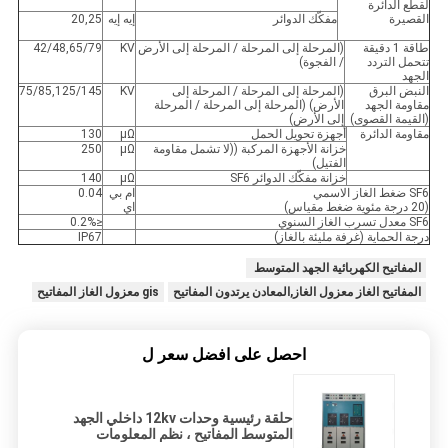
لقطع الدائرة
القصيرة
مفكّك الدوائر
إيه إيه
20,25
طاقة 1 دقيقة
(المرحلة إلى المرحلة / المرحلة إلى الأرض
KV
42/48,65/79
تتحمل التردد
/ الفجوة)
الجهد
النبض البرق
(المرحلة إلى المرحلة / المرحلة إلى
KV
75/85,125/145
مقاومة الجهد
الأرض) (المرحلة إلى المرحلة / المرحلة
(القيمة القصوى)
إلى الأرض)
مقاومة الدائرة
أجهزة تحويل الحمل
μΩ
130
خزانة الأجهزة المركبة ((لا تشمل مقاومة
μΩ
250
الفتيل)
خزانة مفكّك الدوائر SF6
μΩ
140
SF6 ضغط الغاز الاسمي
ام بي
0.04
(20 درجة مئوية ضغط مقياس)
اي
SF6 معدل تسرب الغاز السنوي
≤0.2%
درجة الحماية (غرفة مليئة بالغاز)
IP67
المفاتيح الكهربائية الجهد المتوسط ​​
المفاتيح الغاز معزول الغاز,المعادن يرتدون المفاتيح
gis معزول الغاز المفاتيح
احصل على افضل سعر ل
حلقة رئيسية وحدات 12kv داخلي الجهد
المتوسط ​​المفاتيح ، نظم المعلومات