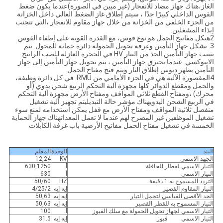
الغاز،هناك جهاز مضاد للانفجار (غير مبين في الصورة)عندما يكون ضغط
القوس الداخلي كبيرًا جدًا ، سيتم إطلاق غاز الضغط العالي داخل الخزانة
من الجزء الخلفي من الخزانة من خلال جهاز مقاوم للانفجار ،التي تتجنب
إيذاء المشغلين.
2هيكل مفاتيح الحمل هو نوع قوس، مع القدرة القوية على إطفاء القوس.
3. يشكل جهاز التأمين وغرفة تحويل الحمولة دائرة حماية للمحول. يتم
تثبيت جهاز التأمين الحد من التيار HV في الحجرة العازلة للصب الراتنج
الايبوكسي. عندما يحترق جهاز التأمين ، يتم تحويل جهاز التأمين إلى جهاز
التأمين.يظهر دبوس إطلاق النار ويتم فتح مفتاح الحمل.
4المقصورة الآلية هي في الجزء الأمامي من RMU. في كل دائرة وظيفة،
والحمل ومقطع الدوائر كلها مجهزة آلية التحكم الربيع شحن يدوي (أو
محرك) ،ومفتاح القطع ثلاثي المواقف ومفتاح الأرض مجهزة آلية التحكم
في الربيع الشحن اليدويهناك مؤشر حالة التبديليتم تجهيز آلية تشغيل
منفصل ثلاثية المواقف ومفتاح الأرض مع قفل يمكن استخدامه لمنع سوء
تشغيل الموظفين غير المصرح لهم عندما لا تعمل المعداتهناك جهاز الحماية
الخمسة في تشغيل مفتاح الحمل مفاتيح الأرضية باب غرفة الكابلات
البند
الوحدة
المعلم
الجهد الاسمي
KV
12,24
التيار الاسمي لقطار الحافلة
أ
630,1250
التيار الاسمي
أ
630
التردد المسموح به 1 دقيقة
HZ
50/60
التيار المقاوم القصير
إيه إيه
4/25/2
الحد الأقصى القياسي لتحمل التيار
إيه إيه
50,63
التيار المسموح به للقطر القصير
إيه إيه
50,63
التيار الاسمي لجهاز تحويل الحمولة مع سلك الفيوز
أ
100
التيار الاسمي
فيوز
إيه إيه
31.5