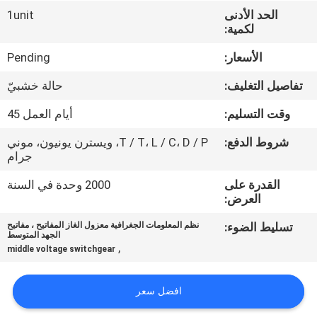
الحد الأدنى
1unit
لكمية:
جولة
في
الأسعار:
Pending
المعمل
تفاصيل التغليف:
حالة خشبيّ
وقت التسليم:
أيام العمل 45
مراقبة
شروط الدفع:
T / T، L / C، D / P، ويسترن يونيون، موني
الجودة
جرام
القدرة على
2000 وحدة في السنة
اتصل
العرض:
بنا
تسليط الضوء:
نظم المعلومات الجغرافية معزول الغاز المفاتيح ، مفاتيح
الجهد المتوسط
,
middle voltage switchgear
أخبار
افضل سعر
اطلب