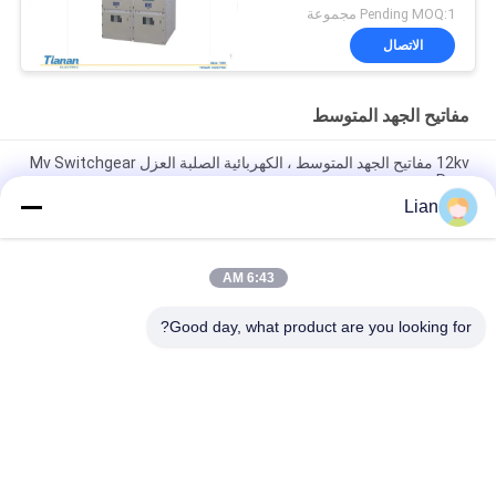
Pending MOQ:1 مجموعة
الاتصال
مفاتيح الجهد المتوسط
12kv مفاتيح الجهد المتوسط ​​، الكهربائية الصلبة العزل Mv Switchgear
Rmu
Lian
Sf6 Rmu Mv Gis Ring الوحدات الرئيسية وأنظمة المفاتيح الكهربائية
المدمجة Ac المعدنية - يرتدون ملابس
6:43 AM
Sf6 المفاتيح المعزولة بالغاز ، الحلقة الرئيسية للوحدة الكهربائية بجهد
12 كيلو فولت - العلبة
Good day, what product are you looking for?
فئات شعبية
جميع
متحرّك محول محطّة 
المحولات الفرعية 
فرعيّة
المدمجة