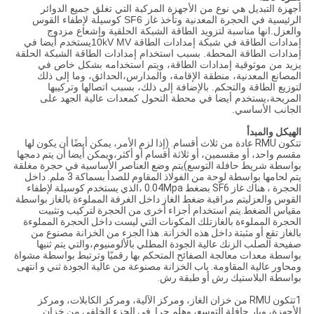
أجهزة التبديل هي نوع من الأجهزة المركبة التي تغلق جميع الدوائر
الرئيسية في الحجرة المعدنية وتأخذ غاز SF6 كوسيلة لإطفاء القوس
والعزل.انها مناسبة لتزويد الطاقة الشبكة الحلقية وإشعاع مزدوج
إمدادات الطاقة في شبكة إمدادات الطاقة 10kV MVيستخدم أيضا في
إمدادات الطاقة المحطة. بسبب استخدام إمدادات الطاقة الشبكة الحلقة
يزيد من موثوقية إمدادات الطاقة، ويتم استخدامه بشكل خاص في
المصانع المعدنية، منطقة الإقامة، والمدارس،الحدائق، وما إلى ذلك
لتوزيع الطاقة والتحكم. بالإضافة إلى ذلك، بسبب اتصالها وتركيبها
المريحة،يستخدم أيضا في محطة التحول كمعدات عالية الجهد على
الجانب الأساسي.
الهيكل والمبدأ
تتكون RMU عادة من ثلاث أقسام. (إذا لزم الأمر، يمكن أيضًا أن يكون لها
مقسم واحد، أو مقسمين، أو ثلاثة أقسام أو أكثر،ويمكن أيضا أن يتم دمجها
بواسطة شريط حافلة التوسع)يتم وضع العناصر الأساسية في حجرة مغلقة
يتم لحامها بواسطة لوحة من الفولاذ المقاوم للصدأ بسماكة 3 ملم. داخل
الحجرة ، هناك غاز SF6 بضغط 0.04Mpa ،الذي يستخدم كوسيلة لإطفاء
القوس والعزليتم مراقبة ضغط الغاز داخل الغرفة المملوءة بالغاز بواسطة
مقياس الضغط.يتم استخدام أجزاء أخرى من الحجرة لتركيب وتثبيت
الحجرة المملوءة بالغازتلك المكونات التي ليست داخل الحجرة المملوءة
بالغاز تقع أو مثبتة داخل هذه الخزانة. هذا الجزء من الخزانة مصنوع من
صفيحة الصلب الزنك عالية الجودة المطلي بالألومنيوم،والتي يتم ثنيها
بواسطة معدات معالجة الصفائح المتحكم بها رقميًا وترتبط بواسطة مشواة
ومحاور عالية المقاومة. باب الخزانة مصنوعة من عالية الجودة ثني و انتهى
بواسطة البلاستيك رش أو طبقة رش.
1تتكون RMU من خزان الغاز، ومركز الآلية، ومركز الكابلات، ومركز
الأجهزة، وبار حافلة التوسع، وهلم جرا. في الجزء الخلفي من خزان