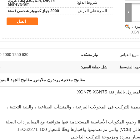
L/C, D/A, D/P, T/T, إتحاد غربيّ,
شروط الدفع:
MoneyGram
القدرة على العرض:
2000 جهاز كمبيوتر شخصى / سنة
اتصل
رة :
 مربع القياس
تيار مصنّف:
630 1250 2000 2500
جهد المتوسط
شل حماية الصف:
6
مفاتيح معدنية يرتدون ملابس
مفاتيح الجهد المت
,
الغاز فئة XGN75 XGN75
صممة للتركيب في المحولات الفرعية ، والمنشآت الصناعية ، والبنية التحتية ،
IEC62271-1.
بسبار مفردة ومزدوجة للتركيب الداخلي.