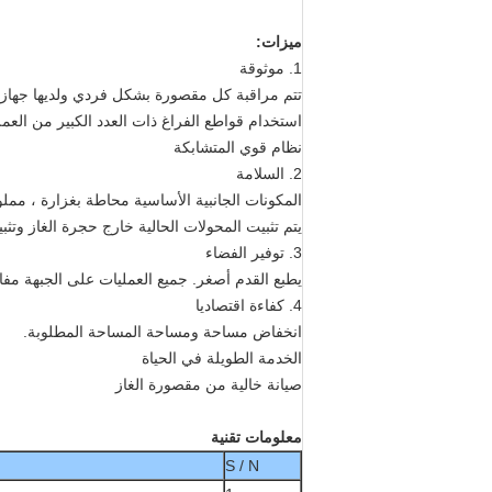
ميزات:
1. موثوقة
تتم مراقبة كل مقصورة بشكل فردي ولديها جهاز
استخدام قواطع الفراغ ذات العدد الكبير من العملي
نظام قوي المتشابكة
2. السلامة
المكونات الجانبية الأساسية محاطة بغزارة ، مملوء
يتم تثبيت المحولات الحالية خارج حجرة الغاز وتثبيتها ع
3. توفير الفضاء
يطبع القدم أصغر.
جميع العمليات على الجبهة مفات
4. كفاءة اقتصاديا
انخفاض مساحة ومساحة المساحة المطلوبة.
الخدمة الطويلة في الحياة
صيانة خالية من مقصورة الغاز
معلومات تقنية
S / N