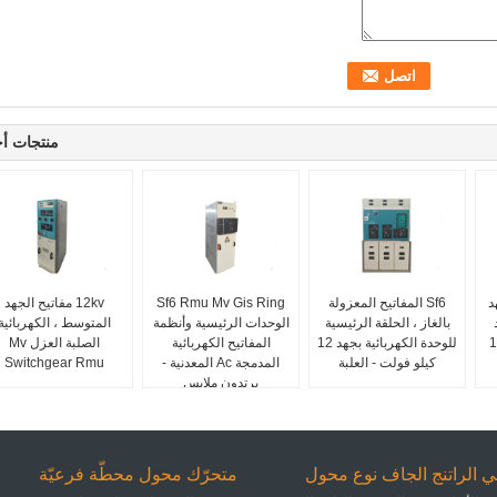
منتجات أ
د
Sf6 المفاتيح المعزولة
Sf6 Rmu Mv Gis Ring
12kv مفاتيح الجهد
بالغاز ، الحلقة الرئيسية
الوحدات الرئيسية وأنظمة
المتوسط ​​، الكهربائية
للوحدة الكهربائية بجهد 12
المفاتيح الكهربائية
الصلبة العزل Mv
كيلو فولت - العلبة
المدمجة Ac المعدنية -
Switchgear Rmu
يرتدون ملابس
ي الراتنج الجاف نوع محول
متحرّك محول محطّة فرعيّة