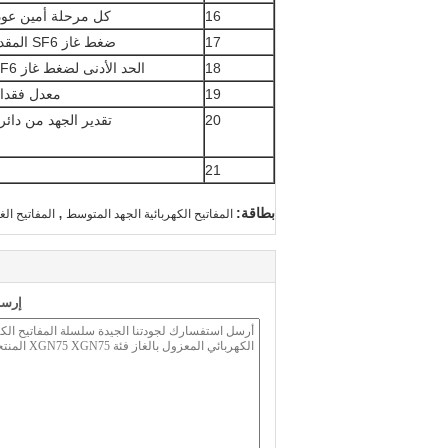
16
كل مرحلة أمين عودة
17
ضغط غاز SF6 المقدر (20 درجة مئوية)
18
الحد الأدنى لضغط غاز SF6 (20 درجة مئوية)
19
معدل فقدان غاز 6
20
تقدير الجهد من دائر
21
,
بطاقة:
المفاتيح الكهربائية الجهد المتوسط ​​
المفاتيح الغ
إرسا