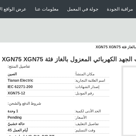
مراقبة الجودة
جولة في المعمل
معلومات عنا
عرض الواقع ال
XGN75 XGN75
 الكهربائي المعزول بالغاز فئة XGN75 XGN75
تفاصيل المنتج:
مكان المنشأ:
الصين
اسم العلامة التجارية:
Tianan Electric
إصدار الشهادات:
IEC 62271-200
رقم الموديل:
XGN75-12
شروط الدفع والشحن:
الحد الأدنى لكمية:
1 وحدة
الأسعار:
Pending
تفاصيل التغليف:
حالة خشبيّ
وقت التسليم:
أيام العمل 45