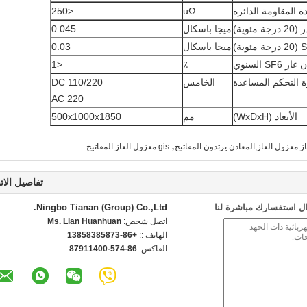
 المقاومة الدائرة
uΩ
<250
ميجا باسكال
0.045
ميجا باسكال
0.03
SF السنوي
٪
<1
ة التحكم المساعدة
الخامس
DC 110/220
AC 220
الأبعاد (WxDxH)
مم
500x1000x1850
,
از معزول الغاز,المعادن يرتدون المفاتيح
gis معزول الغاز المفاتيح
تفاصيل الات
ل استفسارك مباشرة لنا
Ningbo Tianan (Group) Co.,Ltd.
اتصل شخص:
Ms. Lian Huanhuan
الهاتف ::
+86-13858385873
الفاكس:
86-574-87911400