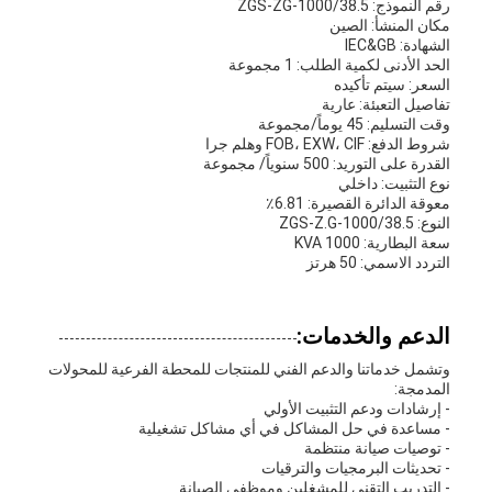
رقم النموذج: ZGS-ZG-1000/38.5
مكان المنشأ: الصين
الشهادة: IEC&GB
الحد الأدنى لكمية الطلب: 1 مجموعة
السعر: سيتم تأكيده
تفاصيل التعبئة: عارية
وقت التسليم: 45 يوماً/مجموعة
شروط الدفع: FOB، EXW، CIF وهلم جرا
القدرة على التوريد: 500 سنوياً/ مجموعة
نوع التثبيت: داخلي
معوقة الدائرة القصيرة: 6.81٪
النوع: ZGS-Z.G-1000/38.5
سعة البطارية: 1000 KVA
التردد الاسمي: 50 هرتز
الدعم والخدمات:
وتشمل خدماتنا والدعم الفني للمنتجات للمحطة الفرعية للمحولات
المدمجة:
- إرشادات ودعم التثبيت الأولي
- مساعدة في حل المشاكل في أي مشاكل تشغيلية
- توصيات صيانة منتظمة
- تحديثات البرمجيات والترقيات
- التدريب التقني للمشغلين وموظفي الصيانة