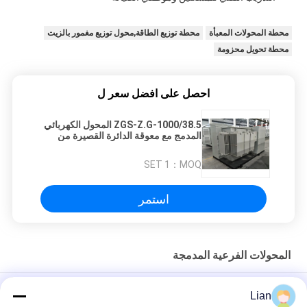
محطة المحولات المعبأة
محطة توزيع الطاقة,محول توزيع مغمور بالزيت
محطة تحويل محزومة
احصل على افضل سعر ل
ZGS-Z.G-1000/38.5 المحول الكهربائي
المدمج مع معوقة الدائرة القصيرة من
6.81% للخدمات الثقيلة والتطبيقات
1 SET
MOQ：
استمر
المحولات الفرعية المدمجة
242kv 150MVA قبالة تحميل النفط الصناعية مغمورة المحولات الفرعية
Lian
المدمجة