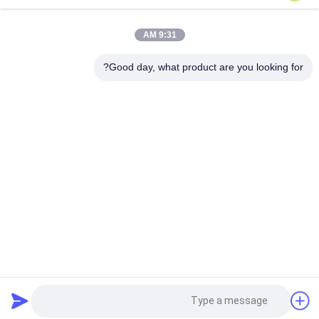
12kV Zbw سلسلة المحولات الفرعية المدمجة سابقة التجهيز مع 3
9:31 AM
محولات طور
Good day, what product are you looking for?
المحطة الفرعية المدمجة المجهزة للخارج
فئات شعبية
جميع
متحرّك محول محطّة 
المحولات الفرعية 
فرعيّة
المدمجة
محول طاقة مغمور 
يلقي الراتنج الجاف 
بالزيت
نوع محول
قاطع High Voltage
مفاتيح الجهد المتوسط
High Voltage Circuit 
مفاتيح الجهد المنخفض
طلب اقتباس
Breaker