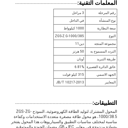
المعلمات التقنية:
رقم المرحلة
3 مراحل
نوع المنشأة
في الداخل
سعة البطارية
1000 كيلوواط
النوع
ZGS-Z.G-1000/385
مجموعة المتجه
دين11
التردد المسموح به
50 هرتز
طريقة التبريد
أونان
عائق الدائرة القصيرة
6.81%
الجهد الاسمي
315 كيلو فولت
المعايير
JB/T 10217-2013
التطبيقات:
المحول المشترك لتوليد الطاقة الكهروضوئية، النموذج ZGS-ZG-
1000/38.5، هو محول طاقة مصغرة متعددة الاستخدامات وكفاءة
مناسبة لمختلف مناسبات التطبيق والسيناريوهات.هذا المحول يفتخر
بشهادة مزدوجة في معايير IEC و GB، وضمان الجودة والموثوقية