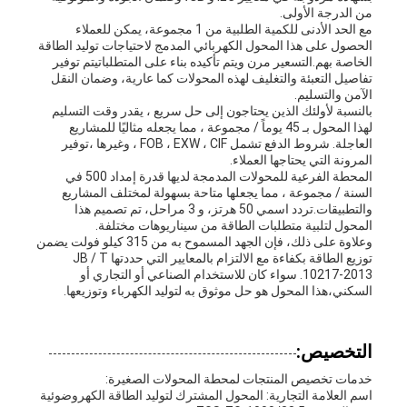
من الدرجة الأولى.
مع الحد الأدنى للكمية الطلبية من 1 مجموعة، يمكن للعملاء
الحصول على هذا المحول الكهربائي المدمج لاحتياجات توليد الطاقة
الخاصة بهم.التسعير مرن ويتم تأكيده بناء على المتطلباتيتم توفير
تفاصيل التعبئة والتغليف لهذه المحولات كما عارية، وضمان النقل
الآمن والتسليم.
بالنسبة لأولئك الذين يحتاجون إلى حل سريع ، يقدر وقت التسليم
لهذا المحول بـ 45 يوماً / مجموعة ، مما يجعله مثاليًا للمشاريع
العاجلة. شروط الدفع تشمل FOB ، EXW ، CIF ، وغيرها ،توفير
المرونة التي يحتاجها العملاء.
المحطة الفرعية للمحولات المدمجة لديها قدرة إمداد 500 في
السنة / مجموعة ، مما يجعلها متاحة بسهولة لمختلف المشاريع
والتطبيقات.تردد اسمي 50 هرتز، و 3 مراحل، تم تصميم هذا
المحول لتلبية متطلبات الطاقة من سيناريوهات مختلفة.
وعلاوة على ذلك، فإن الجهد المسموح به من 315 كيلو فولت يضمن
توزيع الطاقة بكفاءة مع الالتزام بالمعايير التي حددتها JB / T
10217-2013. سواء كان للاستخدام الصناعي أو التجاري أو
السكني،هذا المحول هو حل موثوق به لتوليد الكهرباء وتوزيعها.
التخصيص:
خدمات تخصيص المنتجات لمحطة المحولات الصغيرة:
اسم العلامة التجارية: المحول المشترك لتوليد الطاقة الكهروضوئية