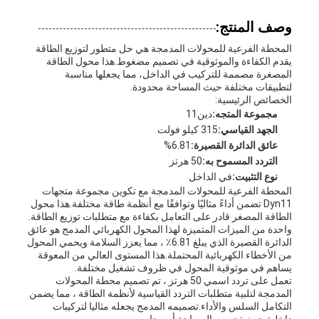
وصف المنتج:
المحطة الفرعية للمحولات المدمجة هي حل متطور لتوزيع الطاقة
يقدم الكفاءة والموثوقية في تصميم مضغوط.هذا محول الطاقة
المصغرة مصممة للتركيب في الداخل، مما يجعلها مناسبة
لتطبيقات مختلفة حيث المساحة محدودة.
الخصائص الرئيسية:
مجموعة المتجه:
دين11
الجهد القياسي:
315 كيلو فولت
عائق الدائرة القصيرة:
6.81%
التردد المسموح به:
50 هرتز
نوع التثبيت:
في الداخل
المحطة الفرعية للمحولات المدمجة مع تكوين مجموعة متجهات
Dyn11 تضمن أداءً مثاليًا وتوافقًا مع أنظمة طاقة مختلفة.هذا محول
الطاقة المصغر قادر على التعامل بكفاءة مع متطلبات توزيع الطاقة.
واحدة من الميزات المتميزة لهذا المحول الكهربائي المدمج هو عائق
الدائرة القصيرة الذي يبلغ 6.81٪ ، مما يعزز السلامة ويحمي المحول
من الأخطاء الكهربائية المحتملة.هذا المستوى العالي من المعوقة
يساهم في موثوقية المحول في ظروف تشغيل مختلفة.
تعمل على تردد اسمي 50 هرتز ، تم تصميم محطة المحولات
المدمجة لتلبية متطلبات التردد القياسية لأنظمة الطاقة ، مما يضمن
التكامل السلس والأداء.تصميمه المدمج يجعله مثاليا لتركيبات