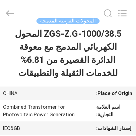
2026
Ningbo
Tianan
(Group)
المحولات الفرعية المدمجة
Co.,Ltd..
All
ZGS-Z.G-1000/38.5 المحول
الصفحة
Rights
Reserved.
الكهربائي المدمج مع معوقة
الرئيسية
الدائرة القصيرة من 6.81%
منتجات
للخدمات الثقيلة والتطبيقات
عرض
CHINA
Place of Origin:
الواقع
اسم العلامة
Combined Transformer for
التجارية:
Photovoltaic Power Generation
الافتراضي
إصدار الشهادات:
IEC&GB