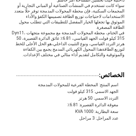
داخلية حيث تحسين المساحة أمر حاسم.
سواء كانت تستخدم في المنشآت الصناعية أو المباني التجارية أو
المجمعات السكنية، فإن محطة المحولات المدمجة توفر حلًا متعدد
الاستخدامات لاحتياجات توزيع الطاقة.تصميمها الكفؤ والأداء
الموثوق بها تجعلها الخيار المفضل للتطبيقات التي تتطلب محول
الطاقة المصغرة.
في الختام، محطة المحولات المدمجة مع مجموعة متجهات Dyn11،
315 كيلو فولت الجهد القياسي، 6.81٪ عائق الدائرة القصيرة، 50
هرتز التردد القياسي، ونوع التثبيت الداخلي،هو الحل الأعلى للخط
لتوزيع الطاقةهذا المحول الكهربائي المدمج يجمع بين الكفاءة
والموثوقية والتكامل لتقديم أداء مثالي في مختلف الإعدادات.
الخصائص:
اسم المنتج: المحطة الفرعية للمحولات المدمجة
الجهد الاسمي: 315 كيلو فولت
التردد الاسمي: 50 هرتز
معوقة الدائرة القصيرة: 6.81٪
سعة البطارية: 1000 KVA
عدد المراحل: 3 مراحل