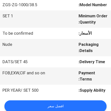
معلومات
ZGS-ZG-1000/38.5
Model Number:
عنا
1 SET
Minimum Order
Quantity:
جولة
الأسعار:
To be confirmed
في
Nude
Packaging
Details:
المعمل
45 DATS/SET
Delivery Time:
مراقبة
FOB,EXW,CIF and so on
Payment
Terms:
الجودة
500 PER YEAR/ SET
Supply Ability:
اتصل
افضل سعر
بنا