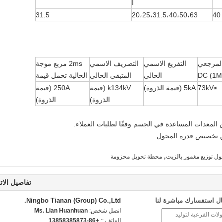
أ
31.5
20،25،31.5،40،50،63
40
المرجعي
التفريغ الاسمي
التصريف الاسمي
2ms مربع موجة
DC (1M
الحالي
المتبقي الحالي
الحالية تحمل قيمة
≥73kV
5kA (قيمة الذروة)
k134kV (قيمة
250A (قيمة
الذروة)
الذروة)
المعدات المساعدة في الجسم وفقًا لطلبات العملاء.
ن تخصيص قدرة المحول.
,
ل توزيع مغمور بالزيت
محطة تحويل محزومة
تفاصيل الات
ل استفسارك مباشرة لنا
Ningbo Tianan (Group) Co.,Ltd.
اتصل شخص:
Ms. Lian Huanhuan
الهاتف ::
+86-13858385873