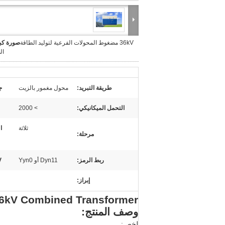
36kV مضغوط المحولات الفرعية لتوليد الطاقة
صورة كبي
ال
طريقة التبريد:
محول مغمور بالزيت
ج
التحمل الميكانيكي:
> 2000
ثلاثة
ا
مرحلة:
ربط الرمز:
Dyn11 أو Yyn0
HV 
إبراز:
36kV Combined Transformer لتوليد الطاقة من الألواح الضو
وصف المنتج:
لخص: