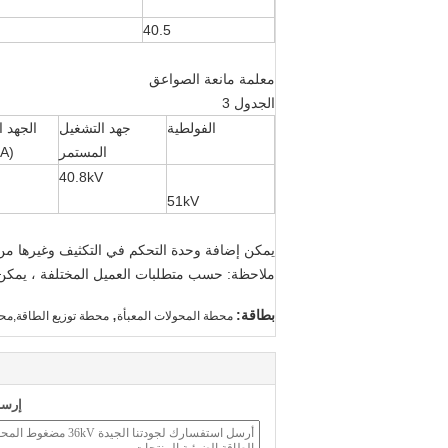
40.5
معلمة مانعة الصواعق
الجدول 3
الفولطية
جهد التشغيل
الجهد 
المستمر
A)
40.8kV
51kV
يمكن إضافة وحدة التحكم في التكثيف وغيرها من 
ملاحظة: حسب متطلبات العميل المختلفة ، يمك
,
بطاقة:
محطة المحولات المعبأة
محطة توزيع الطاقة,محو
إرسا