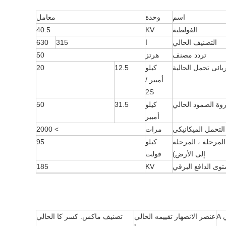
اسم
وحدة
معامل
الفولطية
KV
40.5
التصنيف الحالي
ا
315
630
تردد مصنف
هرتز
50
ائى تحمل الحالية
كيلو
12.5
20
أمبير /
2S
وة الصمود الحالي
كيلو
31.5
50
أمبير
التحمل الميكانيكي
مرات
> 2000
المرحلة ، المرحلة
كيلو
95
إلى الأرض)
فولت
وى الدافع البرقي
KV
185
A
عنصر الانصهار تقييمه الحالي
تصنيف ماكس. كسر كا الحالي