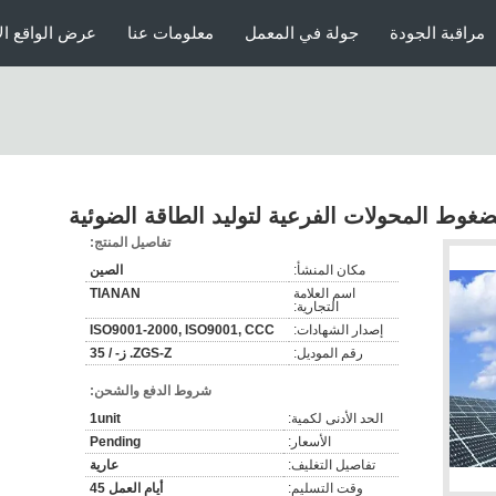
مراقبة الجودة
جولة في المعمل
معلومات عنا
عرض الواقع ال
تفاصيل المنتج:
مكان المنشأ:
الصين
اسم العلامة
TIANAN
التجارية:
إصدار الشهادات:
ISO9001-2000, ISO9001, CCC
رقم الموديل:
ZGS-Z. ز- / 35
شروط الدفع والشحن:
الحد الأدنى لكمية:
1unit
الأسعار:
Pending
تفاصيل التغليف:
عارية
وقت التسليم:
أيام العمل 45