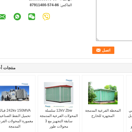
الفاكس:
86-574-87911400
منتجات أ
رجي
المحطة الفرعية المدمجة
12kV Zbw سلسلة
242kv 150MVA قب
بل
المجهزة للخارج
المحولات الفرعية المدمجة
تحميل النفط الصناعية
سابقة التجهيز مع 3
مغمورة المحولات الفرع
محولات طور
المدمجة