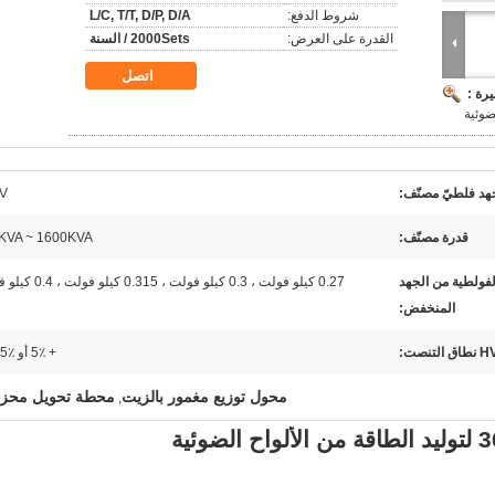
شروط الدفع:
L/C, T/T, D/P, D/A
القدرة على العرض:
2000Sets / السنة
اتصل
رة :
ضوئية
هد فلطيّ مصنّف:
V
قدرة مصنّف:
KVA ~ 1600KVA
لفولطية من الجهد
0.27 كيلو فولت ، 0.3 كيلو فولت ، 0.315 كيلو فولت ، 0.4 كيلو فولت
المنخفض:
نطاق التنصت:
+ 5٪ أو 2x2.5٪
محول توزيع مغمور بالزيت
محطة تحويل محز
,
ئية