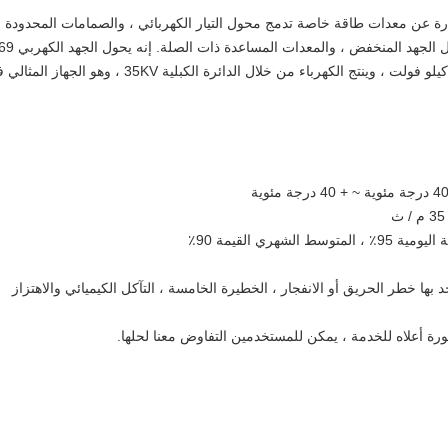
ل المركب لطاقة الرياح ZGS-ZF- / 36 عبارة عن معدات طاقة خاصة تدمج محول التيار الكهربائي ، والصمامات المحدودة
الحالية ذات الجهد العالي ، ومفتاح الحمل ، ومحول الجهد المنخف
كيلو فولت الناتج عن محرك طاقة الرياح إلى 35 كيلو فولت ، وينتج الكهرباء من خلال الدائرة الكبلية 35KV ، وهو الجه
وجد بها خطر الحريق أو الانفجار ، الخطيرة الخامسة ، التآكل الكيميائي والاهتزاز