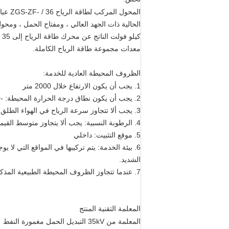
المحو
معدات مجموعة طاقة الرياح الكاملة.
الظروف المحيطة العادية للخدمة:
1. يجب أن يكون الارتفاع خلال 2000 متر
2. يجب أن يكون نطاق درجة الحرارة المحيطة: -40 درجة مئوية ~ + 40 درجة مئوية
3. يجب ألا تتجاوز سرعة الرياح في الهواء الطلق 35 م / ث
4. الرطوبة النسبية: يجب ألا يتجاوز متوسط ​​القيمة اليومية 95٪ ، المتوسط ​​الشهري القيمة 90٪
5. موقع التثبيت: داخلي
6. بيئة الخدمة: يتم تركيبها في المواقع التي لا ي
الشديد.
7. عندما تتجاوز الظروف المحيطة الطبيعية المذكورة أعلاه للخدمة ، يمكن للمستخدمين التفاوض معنا لحلها.
المعلمة التقنية المنتج
المعلمة من 35kV التبديل الحمل مغمورة النفط