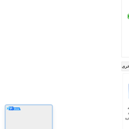
خرى
الة
ية