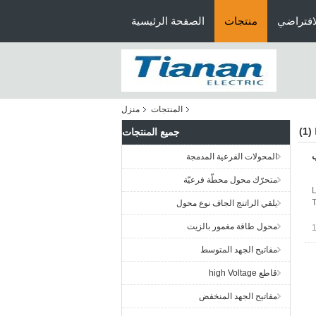
افتراضي
منتجات
الصفحة الرئيسية
المنتجات
منزل
(1)
جميع المنتجات
لب
المحولات الفرعية المدمجة
متحرّك محول محطّة فرعيّة
L
T
يلقي الراتنج الجاف نوع محول
محول طاقة مغمور بالزيت
مفاتيح الجهد المتوسط
قاطع high Voltage
مفاتيح الجهد المنخفض