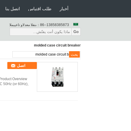
أخبار
طلب اقتباس
اتصل بنا
86--13858385873
المبيعات والدعم الفنى：
Go
molded case circuit breaker
اتصل
Product Overview
AC 50Hz (or 60Hz),