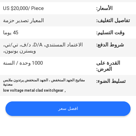
الأسعار:
US $20,000/ Piece
جولة
تفاصيل التغليف:
المعيار تصدير حزمة
في
وقت التسليم:
45 يوما
المعمل
شروط الدفع:
الاعتماد المستندي، D/A، د/ف، تي/تي،
ويسترن يونيون،
مراقبة
القدرة على
1000 وحدة / السنة
الجودة
العرض:
تسليط الضوء:
مفاتيح الجهد المنخفض ، الجهد المنخفض يرتدون ملابس
اتصل
معدنية
,
low voltage metal clad switchgear
بنا
افضل سعر
أخبار
اطلب