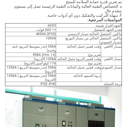
تم تعزيز قدرة حماية السلامة للمنتج.
ه. الخصائص التقنية العالية والبيانات التقنية الرئيسية تصل إلى مستوى
متقدم عالٍ.
F. سهلة التركيب والتفكيك دون أي أدوات خاصة.
المواصفات المرجعية:
الجهد العزل تقييمه
660V
تقدير الجهد التشغيل
<= 660 فولت
ماكس. التشغيل الحالية بسبار الرئيسي
4000A (IP30)
ماكس. التشغيل الحالي من بسبار التوزيع
1000A
(بسبار العمودي)
بسبار الأفقي
وقت قصير تحمل الحالية
50kA (جذر متوسط ​​التربيع. ثانية
واحدة)
تعزيز نوع
80kA (rms. 1s)
بسبار الأفقي
وقت قصير الذروة تحمل الحالية
105kA (الذروة)
تعزيز نوع
176 كيلو أمبير (الذروة)
بسبار العمودي
وقت قصير تحمل الحالية
50kA (جذر متوسط ​​التربيع.) 105kA
(الذروة)
ذروة الصمود الحالية
50kA (جذر متوسط ​​التربيع.) 105kA
(الذروة)
درجة الحماية
IP30 -IP45