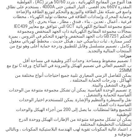
هذا النوع من المفاتيح الكهربائية ، بتردد 50/60 هرتز (AC) ، الفولطية
المقدرة 660V بحد أقصى ، التيار المقنن حتى 4000A ، يستخدم على نطاق
واسع في شبكة نقل الطاقة والتوزيع والتحكم لتوزيع الطاقة والإضاءة
وحماية المحرك وإمدادات الطاقة في محطات توليد الكهرباء ، محطات
فرعية ، أعمال ، تعدين ، بناء ، فندق ، مطار ، ميناء بحري ، إلخ.
تتمتع مجموعة المفاتيح الكهربائية GCT التي تتوافق مع معايير IEC439
بمجالات مجموعة المفاتيح الكهربائية ذات الجهد المنخفض ومجموعة
التحكم GB7251 ذات الجهد المنخفض وأجهزة التحكم في التروس ، بميزة
كسر ممتازة ، ثبات ديناميكي جيد ، هيكل حديث ، مخطط كهربائي معقول
وكامل ، تصميم متسلسل وقابل للتطبيق ودرجة حماية أعلى وهو نوع من
المنتجات المثالية والتجديد.
ميزات:
ا. تصميم مضغوط ومساحة: وحدات أكثر وظيفية في مساحة أقل.
ب. التعميم العالي في تصميم الهيكل والمرونة في الماكياج. ورقة C نوع مع
25MM
يمكن للفاصل الزمني المعياري تلبية جميع احتياجات أنواع مختلفة من
الهياكل ، ودرجات الحماية المختلفة ،
ظروف التشغيل والبيئة.
ج. تصميم الوحدة القياسية: يمكن أن تشكل مجموعة متنوعة من الوحدات
القياسية للحماية والتشغيل ،
نقل والسيطرة والتنظيم والإشارة. يمكن للمستخدم اختيار الوحدات
القياسية ذات الصلة
للتجميع وفقا لمتطلبات. ما يصل إلى 200 من أجزاء الهيكل والوحدات
الوظيفية
يمكن أن تشكل مجموعة متنوعة من الإطارات الهيكل ووحدة الدرج
لمتطلبات التخطيطية المختلفة.
د. اعتماد عالية المكونات تقوية لهب الهندسة البلاستيكية المكونات ، وبالتالي
موثوقية و