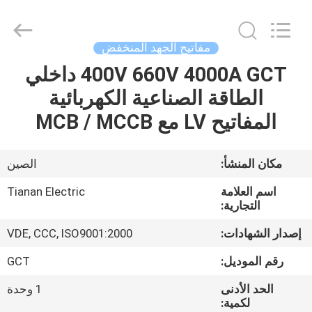
Ningbo
Tianan
(Group)
Co.,Ltd..
All
مفاتيح الجهد المنخفض
Rights
Reserved.
400V 660V 4000A GCT داخلي
الصفحة
الطاقة الصناعية الكهربائية
الرئيسية
المفاتيح LV مع MCB / MCCB
منتجات
مكان المنشأ:
الصين
عرض
اسم العلامة
Tianan Electric
الواقع
التجارية:
الافتراضي
إصدار الشهادات:
VDE, CCC, ISO9001:2000
رقم الموديل:
GCT
معلومات
الحد الأدنى
1 وحدة
عنا
لكمية: