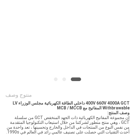
اقتباس
خريطة
الموقع
PRIVACY
POLICY
منتوج وصف
400V 660V 4000A GCT داخلي الطاقة الكهربائية مجلس الوزراء LV
Withbrawable المفاتيح مع MCB / MCCB
وصف المنتج:
إن مجموعة المفاتيح الكهربائية ذات الجهد المنخفض GCT من سلسلة
GCT ، وهي منتج متطور لشركتنا من خلال استيعاب التكنولوجيا المتقدمة
من نفس النوع من المنتجات في الداخل والخارج وتحسينها ، تعد واحدة من
أحدث التقنيات التي حصلت على تصنيف عالمي رائد في العالم في 1990s.