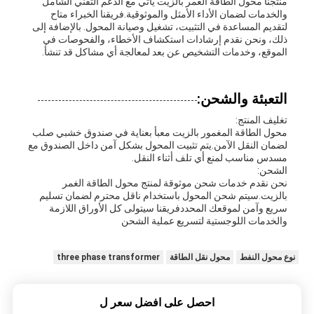
منتجنا محول الطاقة الغمر بالزيت يأتي مع الدعم التقني الشامل
والخدمات لضمان الأداء الأمثل والموثوقية.فريقنا الخبراء متاح
لتقديم المساعدة في التثبيت، تشغيل وصيانة المحول. بالإضافة إلى
ذلك، ونحن نقدم إرشادات استكشاف الأخطاء، والفحوصات في
الموقع، وخدمات التشخيص عن بعد لمعالجة أي مشاكل قد تنشأ.
التعبئة والشحن:
تغليف المنتج:
محول الطاقة المغمور بالزيت معبأ بعناية في صندوق خشبي صلب
لضمان النقل الآمن.يتم تثبيت المحول بشكل آمن داخل الصندوق مع
مسدس مناسب لمنع أي تلف أثناء النقل.
الشحن:
نحن نقدم خدمات شحن موثوقة لمنتج محول الطاقة الغمر
بالزيت.سيتم شحن المحول باستخدام ناقل محترم لضمان تسليم
سريع وآمن لموقعك المحددفريقنا سيتولى كل الأوراق اللازمة
والخدمات اللوجستية لتسريع عملية الشحن
نوع محول النفط
محول نقل الطاقة
three phase transformer
احصل على افضل سعر ل