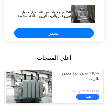
750 كيلو فاوات من فئة العزل محول
توزيع غمر بالزيت لتوزيع الطاقة بسلاسة
استمر
أعلى المنتجات
110kv محول نوع مغمور
بالزيت
Pending MOQ:وحدة 1
الاتصال