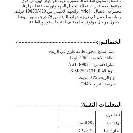
باختصار، محول الطاقة المغمور بالزيت هو جهاز كهربائي قوي
ومتنوع يقدم قدرات فعالة لتحويل الجهد وتوزيعه.فئة العزل A،
مجموعة الاتصال YNd11، والجهد الاسمي من 13800/480 فولت،
ومناسبة للعمل في درجة حرارة البيئة من 28 درجة مئوية، وهذا
المحول هو حل موثوق به لمختلف احتياجات توزيع الطاقة.
الخصائص:
اسم المنتج: محول طاقة غارق في الزيت
الطاقة الاسمية: 750 كيلو فا
التيار الاسمي: 31.4/902.1 A
النوع: S-M-750/13.8-0.48
نوع الزيت: 25# الزيت
طريقة التبريد: ONAN
المعلمات التقنية:
فئة العزل
أ
نوع النفط
25# النفط
نطاق التقط
± 2 × 2.5٪