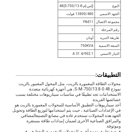
النوع
(إس-إم-750/13.8-0)48
الجهد الاسمي
13800/480 فولت
مجموعة الاتصال
YNd11
رقم المرحلة
3
طريقة التبريد
أونان
السعة الاسمية
750KVA
التيار الاسمي
31.4/902.1 A
التطبيقات:
محولات الطاقة المغمورة بالزيت، مثل المحول المغمور بالزيت
نموذج S-M-750/13.8-0.48، هي أجهزة كهربائية متعددة
الاستخدامات تجد تطبيقًا في مناسبات سيناريوهات مختلفة بسبب
خصائصها الفريدة.
أحد سيناريوهات التطبيق الأساسية للمحولات المغمورة بالزيت هو
في الإعدادات الصناعية ، حيث يتم استخدامها لتوزيع الطاقة وتحويل
الجهد.هذه المحولات تستخدم عادة في مصانع التصنيعالمصافي
والمرافق الصناعية الأخرى لضمان إمدادات طاقة مستقرة
وموثوقة.
فرصة تطبيق مهمة أخرى للمحولات المغمورة بالنفط هي في