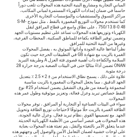
المباني التجارية ومشاريع البنية التحتية.هذه المحولات تلعب دوراً
حاسماً في ضمان إمدادات الكهرباء المستمرة لمباني المكاتب،
مراكز التسوق والمستشفيات والمؤسسات التجارية الأخرى.
كما تستخدم محولات التوزيع المغمورة بالنفط ، مثل نموذج S-M-
750/13.8-0.48 ، على نطاق واسع في قطاع المرافق لنقل
الكهرباء وتوزيعها.هذه المحولات تساعد على تنظيم مستويات الجهد
وتضمن توفير الطاقة بكفاءة للمناطق السكنية، المحطات الفرعية،
وغيرها من البنية التحتية للمرافق.
نظراً لبناءها عالية الجودة وأدائها الموثوق به ، يفضل المحولات
الغمرة بالزيت مع شهادة GB في التطبيقات الحرجة حيث تكون
السلامة والكفاءة ذات أهمية قصوى.فئة العزل A وطريقة التبريد
ONAN تضمن أداءً مثاليًا حتى في البيئات الصعبة بدرجة حرارة 28
درجة مئوية.
علاوة على ذلك ، يسمح نطاق الاستخدام من ± 2 × 2.5 ٪ بتعديل
الجهد الدقيق ، مما يجعل المحولات المغمورة بالزيت مناسبة
لمجموعة واسعة من ظروف التشغيل.يضمن استخدام 25# نوع
النفط خصائص تبريد وعزل فعالة، وتعزيز موثوقية وطول عمر هذه
المحولات.
سواء في البيئات الصناعية أو التجارية أو المرافق ، توفر محولات
الطاقة الغمرة بالزيت حلًا موثوقًا لاحتياجات توزيع الطاقة وتحويل
الجهد. مع تصميمها القوي ،نظام تبريد فعال، وعزل عالية الجودة،
هذه المحولات هي عنصر أساسي من الأنظمة الكهربائية الحديثة.
عندما يتعلق الأمر بالتعبئة والنقل، يتم تعبئة هذه المحولات بعناية
على لوحات خشبية لضمان التعامل الآمن والوصول إلى وجهتهم.هذه