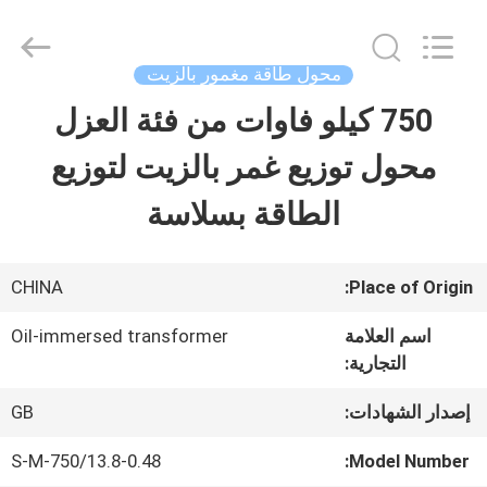
2026
Ningbo
Tianan
(Group)
محول طاقة مغمور بالزيت
Co.,Ltd..
All
750 كيلو فاوات من فئة العزل
الصفحة
Rights
Reserved.
محول توزيع غمر بالزيت لتوزيع
الرئيسية
الطاقة بسلاسة
منتجات
CHINA
Place of Origin:
عرض
اسم العلامة
Oil-immersed transformer
التجارية:
الواقع
الافتراضي
إصدار الشهادات:
GB
S-M-750/13.8-0.48
Model Number: