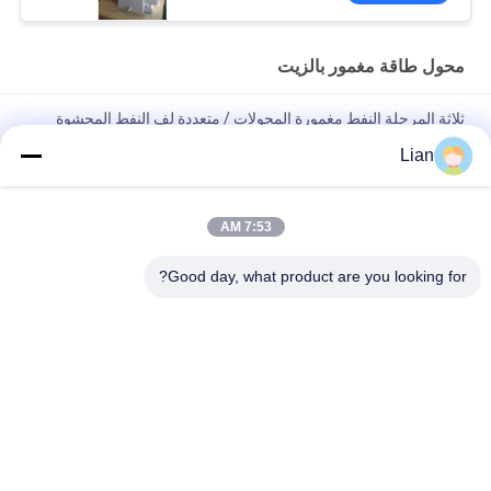
محول طاقة مغمور بالزيت
ثلاثة المرحلة النفط مغمورة المحولات / متعددة لف النفط المحشوة
المحولات
Lian
محول طاقة مغطى بالزيت 200 كيلو فولت 33 كيلو فولت مع اتصال
Dyn11 لشبكات التوزيع
7:53 AM
محول طاقة ONAN المدمج في زيت التبريد المدمج مع خيارات قابلة
Good day, what product are you looking for?
للتخصيص للشبكات الكهربائية الموثوقة
فئات شعبية
جميع
متحرّك محول محطّة 
المحولات الفرعية 
فرعيّة
المدمجة