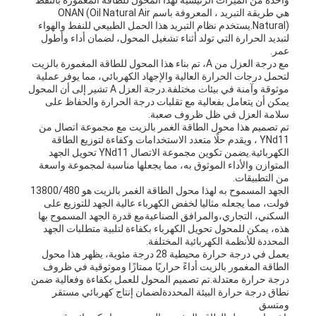
واحدة من الميزات الرئيسية لهذا المحول للطاقة المغمورة بالنفط
هي طريقة التبريد ، المعروفة باسم ONAN (Oil Natural Air
Natural).يستخدم نظام التبريد هذا الحمل الطبيعي للنفط والهواء
لتبديد الحرارة التي تولد أثناء تشغيل المحول، لضمان أداء وأطول
عمر.
مع درجة العزل من A، تم بناء هذا المحول للطاقة المغمورة بالزيت
لتحمل درجات الحرارة العالية والإجهاد الكهربائي، مما يوفر عملية
موثوقة وآمنة في بيئات مختلفة.درجة العزل A تشير إلى أن المحول
يمكن أن يتعامل بفعالية مع تقلبات درجة الحرارة والحفاظ على
سلامة العزل في ظل ظروف صعبة.
تم تصميم هذا محول الطاقة الغمر بالزيت مع مجموعة اتصال من
YNd11 ، ويقدم حلًا متعدد الاستخدامات وكفاءة لتوزيع الطاقة
الكهربائية.يضمن تكوين مجموعة الاتصال YNd11 تحويل الجهد
المتوازن والأداء الموثوق به، مما يجعلها مناسبة لمجموعة واسعة
من التطبيقات.
الجهد المسموح به لهذا محول الطاقة الغمر بالزيت هو 13800/480
فولت، مما يجعله مثاليا لخفض الكهرباء عالية الجهد للتوزيع على
السكني، التجاري،والمرافق الصناعيةمع قدرة الجهد المسموح بها
هذه، يمكن للمحول تحويل الكهرباء بكفاءة لتلبية متطلبات الجهد
المحددة للأنظمة الكهربائية المختلفة.
يعمل في درجة حرارة محيطية 28 درجة مئوية، يظهر هذا محول
الطاقة المغمور بالزيت أداءً حراريًا ممتازًا وموثوقية في ظروف
درجة حرارة معتدلة.تم تصميم المحول للعمل بكفاءة وفعالية ضمن
نطاق درجة حرارة البيئة المحددةلضمان إنتاج كهربائي مستقر
ومتسق