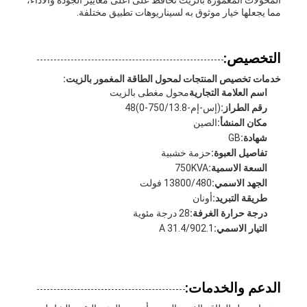
المحولات المغمورة بالزيت تحافظ على أعلى معايير الجودة والأداء،
مما يجعلها خيار موثوق به لسيناريوهات تطبيق مختلفة.
التخصيص:
خدمات تخصيص المنتجات لمحول الطاقة المغمور بالزيت:
اسم العلامة التجارية
محول مغطى بالزيت
رقم الطراز:
(إس-إم-750/13.8-0)48
مكان المنشأ:
الصين
شهادة:
GB
تفاصيل العبوة:
حزمة خشبية
السعة الاسمية:
750KVA
الجهد الاسمي:
13800/480 فولت
طريقة التبريد:
أونان
درجة حرارة الغرفة:
28 درجة مئوية
التيار الاسمي:
31.4/902.1 A
الدعم والخدمات: