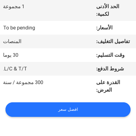
معلومات
الحد الأدنى
1 مجموعة
عنا
لكمية:
الأسعار:
To be pending
جولة
تفاصيل التغليف:
المنصات
في
وقت التسليم:
30 يوما
المعمل
شروط الدفع:
L/C & T/T.
القدرة على
300 مجموعة / سنة
مراقبة
العرض:
الجودة
افضل سعر
اتصل
بنا