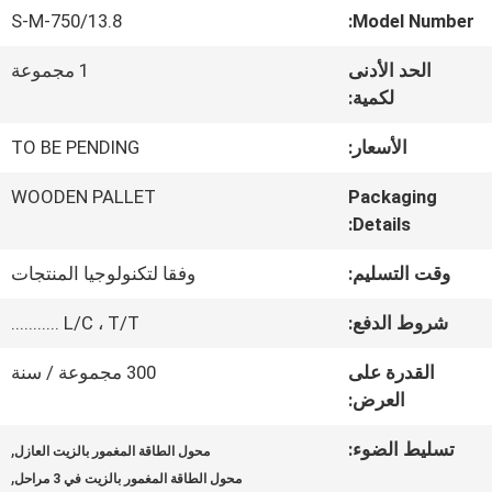
معلومات
S-M-750/13.8
Model Number:
عنا
الحد الأدنى
1 مجموعة
لكمية:
جولة
الأسعار:
TO BE PENDING
في
WOODEN PALLET
Packaging
Details:
المعمل
وقت التسليم:
وفقا لتكنولوجيا المنتجات
مراقبة
شروط الدفع:
L/C ، T/T ...........
الجودة
القدرة على
300 مجموعة / سنة
العرض:
اتصل
تسليط الضوء:
,
محول الطاقة المغمور بالزيت العازل
,
بنا
محول الطاقة المغمور بالزيت في 3 مراحل