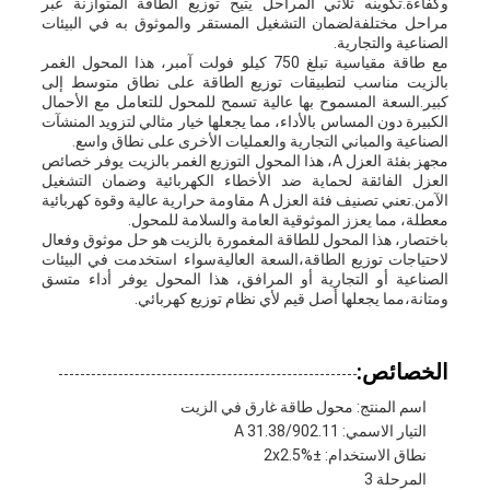
وكفاءة.تكوينه ثلاثي المراحل يتيح توزيع الطاقة المتوازنة عبر
مراحل مختلفةلضمان التشغيل المستقر والموثوق به في البيئات
الصناعية والتجارية.
مع طاقة مقياسية تبلغ 750 كيلو فولت آمبر، هذا المحول الغمر
بالزيت مناسب لتطبيقات توزيع الطاقة على نطاق متوسط إلى
كبير.السعة المسموح بها عالية تسمح للمحول للتعامل مع الأحمال
الكبيرة دون المساس بالأداء، مما يجعلها خيار مثالي لتزويد المنشآت
الصناعية والمباني التجارية والعمليات الأخرى على نطاق واسع.
مجهز بفئة العزل A، هذا المحول التوزيع الغمر بالزيت يوفر خصائص
العزل الفائقة لحماية ضد الأخطاء الكهربائية وضمان التشغيل
الآمن.تعني تصنيف فئة العزل A مقاومة حرارية عالية وقوة كهربائية
معطلة، مما يعزز الموثوقية العامة والسلامة للمحول.
باختصار، هذا المحول للطاقة المغمورة بالزيت هو حل موثوق وفعال
لاحتياجات توزيع الطاقة،السعة العاليةسواء استخدمت في البيئات
الصناعية أو التجارية أو المرافق، هذا المحول يوفر أداء متسق
ومتانة،مما يجعلها أصل قيم لأي نظام توزيع كهربائي.
الخصائص:
اسم المنتج: محول طاقة غارق في الزيت
التيار الاسمي: 31.38/902.11 A
نطاق الاستخدام: ±2x2.5%
المرحلة 3