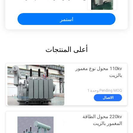
المسموح به 31.38/902.11 A
استمر
أعلى المنتجات
110kv محول نوع مغمور
بالزيت
Pending MOQ:وحدة 1
الاتصال
220kv محول الطاقة
المغمور بالزيت