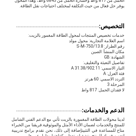
الحمل من 817 واط وخسارة الحمل من 6845 واط، وهذا المحول
يوفر حل فعال من حيث التكلفة لمختلف احتياجات نقل الطاقة.
التخصيص:
خدمات تخصيص المنتجات لمحول الطاقة المغمور بالزيت:
اسم العلامة التجارية: محول مولد
رقم الطراز: S-M-750/13.8
مكان المنشأ: الصين
الشهادة: GB
تفاصيل التعبئة والتغليف:
التيار الاسمي: 31.38/902.11 A
فئة العزل: A
التردد الاسمي: 60 هرتز
المرحلة 3
لا فقدان الحمل: 817 واط
الدعم والخدمات:
لدينا محولات الطاقة المغمورة بالزيت تأتي مع الدعم الفني الشامل
للمنتج والخدمات لضمان الأداء الأمثل والموثوقية.فريقنا من الخبراء
متاح للمساعدة في التثبيتإضافة إلى ذلك، نحن نقدم برامج تدريبية
لتعزيز فهمك للمنتج وتشغيله،تعظيم كفاءتها وطول عمرها.