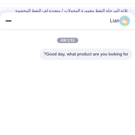
ثلاثة المرحلة النفط مغمورة المحولات / متعددة لف النفط المحشوة
المحولات
Lian
محول طاقة مغطى بالزيت 200 كيلو فولت 33 كيلو فولت مع اتصال
Dyn11 لشبكات التوزيع
1:51 AM
محول طاقة ONAN المدمج في زيت التبريد المدمج مع خيارات قابلة
Good day, what product are you looking for?
للتخصيص للشبكات الكهربائية الموثوقة
فئات شعبية
جميع
متحرّك محول محطّة 
المحولات الفرعية 
فرعيّة
المدمجة
محول طاقة مغمور 
يلقي الراتنج الجاف 
بالزيت
نوع محول