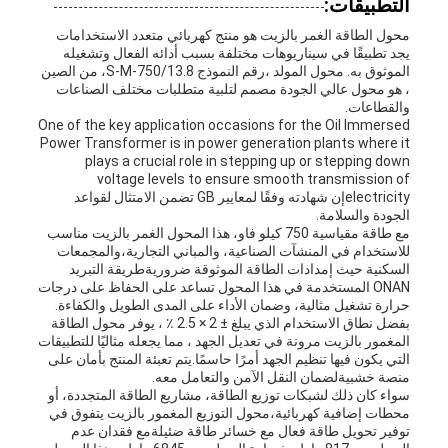
التطبيقات:
محول الطاقة الغمر بالزيت هو منتج كهربائي متعدد الاستخدامات
يجد تطبيقًا في سيناريوهات مختلفة بسبب أدائه الفعال وتشغيله
الموثوق به. محول المولد ،رقم النموذج S-M-750/13.8، من الصين
، هو محول عالي الجودة مصمم لتلبية متطلبات مختلف الصناعات
والقطاعات.
One of the key application occasions for the Oil Immersed
Power Transformer is in power generation plants where it
plays a crucial role in stepping up or stepping down
voltage levels to ensure smooth transmission of
electricityإن شهادته وفقًا لمعايير GB تضمن الامتثال لقواعد
الجودة والسلامة.
مع طاقة مقياسية 750 كيلو فاو، هذا المحول الغمر بالزيت مناسب
للاستخدام في المنشآت الصناعية، والمباني التجارية،والمجمعات
السكنية حيث إمدادات الطاقة الموثوقة ضروريةطريقة التبريد
ONAN المستخدمة في هذا المحول تساعد على الحفاظ على درجات
حرارة تشغيل مثالية، وضمان الأداء على المدى الطويل والكفاءة.
بفضل نطاق الاستخدام الذي يبلغ ± 2 × 2.5 ٪ ، يوفر محول الطاقة
المغمور بالزيت مرونة في تعديل الجهد ، مما يجعله مثاليًا للتطبيقات
التي يكون فيها تنظيم الجهد أمرًا حاسمًا.يتم تعبئة المنتج بأمان على
منصة خشبيةلضمان النقل الآمن والتعامل معه.
سواء كان ذلك لشبكات توزيع الطاقة، مشاريع الطاقة المتجددة، أو
محطات إضافية كهربائية،محول التوزيع المغمور بالزيت يتفوق في
توفير تحويل طاقة فعال مع خسائر طاقة ضئيلةمع فقدان عدم