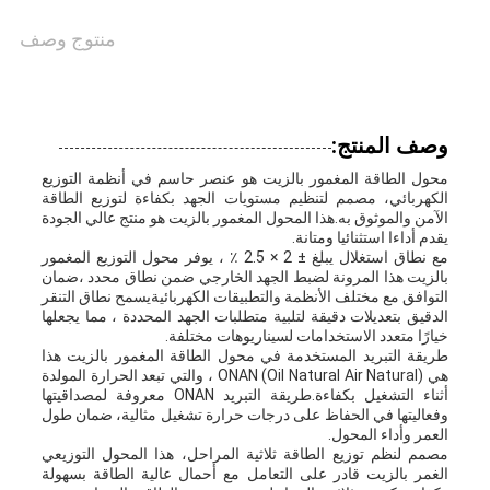
منتوج وصف
وصف المنتج:
محول الطاقة المغمور بالزيت هو عنصر حاسم في أنظمة التوزيع
الكهربائي، مصمم لتنظيم مستويات الجهد بكفاءة لتوزيع الطاقة
الآمن والموثوق به.هذا المحول المغمور بالزيت هو منتج عالي الجودة
يقدم أداءا استثنائيا ومتانة.
مع نطاق استغلال يبلغ ± 2 × 2.5 ٪ ، يوفر محول التوزيع المغمور
بالزيت هذا المرونة لضبط الجهد الخارجي ضمن نطاق محدد ،ضمان
التوافق مع مختلف الأنظمة والتطبيقات الكهربائيةيسمح نطاق التنقر
الدقيق بتعديلات دقيقة لتلبية متطلبات الجهد المحددة ، مما يجعلها
خيارًا متعدد الاستخدامات لسيناريوهات مختلفة.
طريقة التبريد المستخدمة في محول الطاقة المغمور بالزيت هذا
هي ONAN (Oil Natural Air Natural) ، والتي تبعد الحرارة المولدة
أثناء التشغيل بكفاءة.طريقة التبريد ONAN معروفة لمصداقيتها
وفعاليتها في الحفاظ على درجات حرارة تشغيل مثالية، ضمان طول
العمر وأداء المحول.
مصمم لنظم توزيع الطاقة ثلاثية المراحل، هذا المحول التوزيعي
الغمر بالزيت قادر على التعامل مع أحمال عالية الطاقة بسهولة