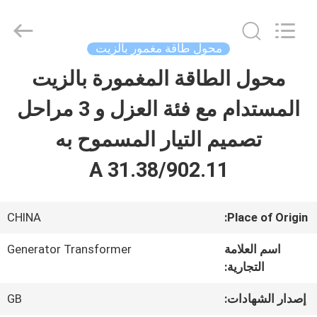
2026
Ningbo
Tianan
(Group)
محول طاقة مغمور بالزيت
Co.,Ltd..
All
محول الطاقة المغمورة بالزيت
الصفحة
Rights
Reserved.
المستدام مع فئة العزل و 3 مراحل
الرئيسية
تصميم التيار المسموح به
منتجات
31.38/902.11 A
عرض
CHINA
Place of Origin:
الواقع
اسم العلامة
Generator Transformer
التجارية:
الافتراضي
إصدار الشهادات:
GB