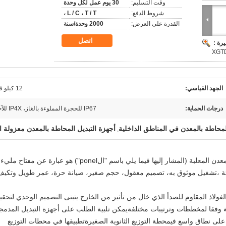
وقت التسليم:
30 يوم عمل لكل وحدة
شروط الدفع:
L / C ، T / T ،
القدرة على العرض:
2000 وحدة/سنة
اتصل
رة :
الجهد القياسي:
12 كيلو فولت
درجات الحماية:
IP67 للحجرة المملوءة بالغاز، IP4X للآخرين
لمحاطة بالمعدن في المناطق الداخلية
أجهزة التبديل المحاطة بالمعدن معزولة ال
,
XGTD8-12 الغاز البيئي الداخلي عازل المفتاح المعدن المعلبة (المشار إليها فيما يلي باسم "الponel") هو عبارة عن مفتاح مليء
الصديقة للبيئة ،تشغيل موثوق به، تصميم معقول، حجم صغير، صيانة حرة، عمر طويل وتكي
فولاذ المقاوم للصدأ الذي خال من تأثير من الخارج.يتبنى التصميم الوحدي لتحقي
 وفقا لمخططات وترتيبات مختلفةيمكن تلبية الطلب على أجهزة التبديل المدمج
محطة التوزيع الثانوية الصغيرة
تطبيقها في محطات التوزيع