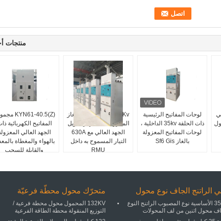
منتجات أ
ي
لوحات المفاتيح الرئيسية
33Kv/36Kv/40.5Kv الغاز
KYN61-40.5(Z) 
GI معزول
ذات الحلقة 35kv الداخلية ،
المعزول SF6 جهاز تحويل
المفاتيح الكهربائية ذا
لوحات المفاتيح المعزولة
الجهد العالي مع 630A
الجهد العالي المعزولة
بالغاز Sf6 Gis
التيار المسموح به داخل
بالهواء والمغطاة بالمع
RMU
والقابلة للسحب
ي الراتنج الجاف نوع محول
متحرّك محول محطّة فرعيّة
35KV الأساسية نوع المصبوب الراتنج النوع
132KV المحمول محول محطة فرعية /
اف محول اثنين من لف المحولات
التوزيع المنقولة محطة الطاقة الفرعية