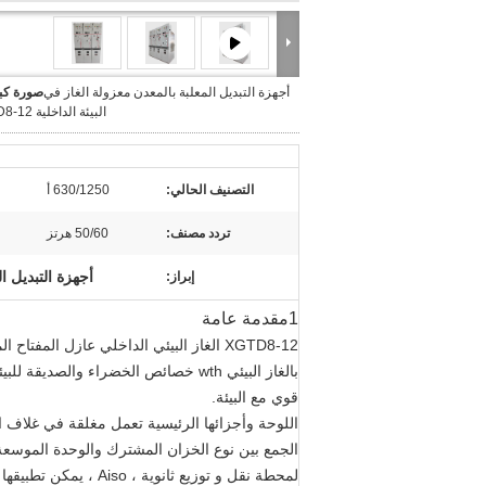
أجهزة التبديل المعلبة بالمعدن معزولة الغاز في
صورة كبي
البيئة الداخلية XGTD8-12
التصنيف الحالي:
630/1250 أ
تردد مصنف:
50/60 هرتز
أجهزة التبديل ا
إبراز:
1مقدمة عامة
بالغاز البيئي wth خصائص الخضراء و
قوي مع البيئة.
اللوحة وأجزائها الرئيسية تعمل مغلقة في غلاف ال
الجمع بين نوع الخزان المشترك والوحدة الموسعة
لمحطة نقل و توزيع ثانوية ، Aiso ، يمكن تطبيقها على نطاق واسع في