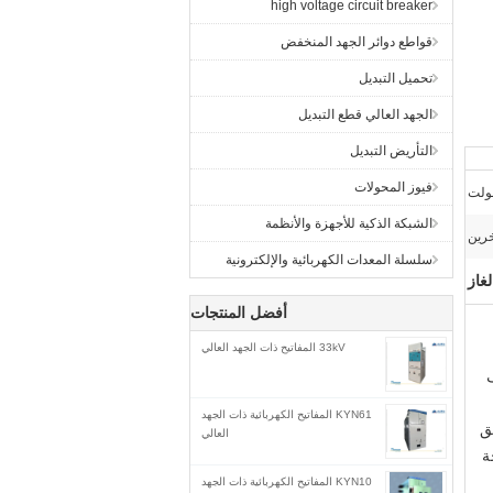
high voltage circuit breaker
قواطع دوائر الجهد المنخفض
تحميل التبديل
الجهد العالي قطع التبديل
التأريض التبديل
فيوز المحولات
الشبكة الذكية للأجهزة والأنظمة
سلسلة المعدات الكهربائية والإلكترونية
غاز
أفضل المنتجات
33kV المفاتيح ذات الجهد العالي
ف
KYN61 المفاتيح الكهربائية ذات الجهد
ق
العالي
ة
KYN10 المفاتيح الكهربائية ذات الجهد