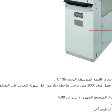
الارتفاع: لا يزيد عن 4000 متر (إذا كانت المعدات تعمل فوق 1000 متر، يرجى ملاحظة ذلك من أجل سهولة التعديل على التضخم
 أو تلوث آخر.