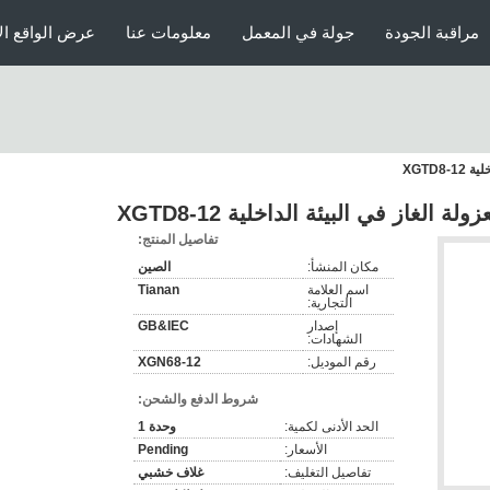
مراقبة الجودة
جولة في المعمل
معلومات عنا
عرض الواقع ال
XGTD8
الغاز في البيئة الداخلية XGTD8-12
تفاصيل المنتج:
مكان المنشأ:
الصين
اسم العلامة
Tianan
التجارية:
إصدار
GB&IEC
الشهادات:
رقم الموديل:
XGN68-12
شروط الدفع والشحن:
الحد الأدنى لكمية:
وحدة 1
الأسعار:
Pending
تفاصيل التغليف:
غلاف خشبي