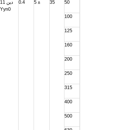
50
35
± 5
0.4
دين 11
Yyn0
100
125
160
200
250
315
400
500