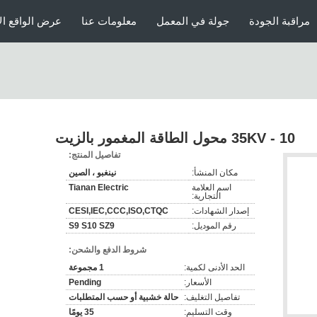
مراقبة الجودة
جولة في المعمل
معلومات عنا
عرض الواقع ال
10 - 35KV محول الطاقة المغمور بالزيت
تفاصيل المنتج:
مكان المنشأ:
نينغبو ، الصين
اسم العلامة
Tianan Electric
التجارية:
إصدار الشهادات:
CESI,IEC,CCC,ISO,CTQC
رقم الموديل:
S9 S10 SZ9
شروط الدفع والشحن:
الحد الأدنى لكمية:
1 مجموعة
الأسعار:
Pending
تفاصيل التغليف:
حالة خشبية أو حسب المتطلبات
وقت التسليم:
35 يومًا