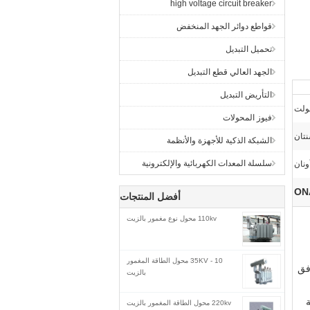
high voltage circuit breaker
قواطع دوائر الجهد المنخفض
تحميل التبديل
الجهد العالي قطع التبديل
التأريض التبديل
فيوز المحولات
تان
الشبكة الذكية للأجهزة والأنظمة
سلسلة المعدات الكهربائية والإلكترونية
ونان
أفضل المنتجات
110kv محول نوع مغمور بالزيت
10 - 35KV محول الطاقة المغمور
فق
بالزيت
220kv محول الطاقة المغمور بالزيت