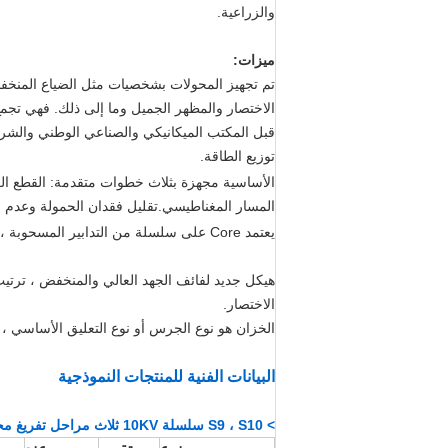
والزراعية.
ميزات:
تم تجهيز المحولات بشخصيات مثل الضياع المنخفض
الاختصار والمظهر الجميل وما إلى ذلك. فهي تجمع 
قبل المكتب الميكانيكي والصناعي الوطني والشر
توزيع الطاقة.
35kv محول نوع الزيت
الأساسية مجهزة بثلاث خطوات متقدمة: القطع الر
المسار المغناطيسي.تقليل فقدان الحمولة وعدم و
يعتمد Core على سلسلة من التدابير المسحوبة ، ويضغط على الملف ، والغراء الخاص لصلب السيليكون لزيادة قوة الآلية.
الكهربائية لشبكة الكهرباء
هيكل جديد لفائف الجهد العالي والمنخفض ، ترتيب
الاختصار.
الخزان هو نوع الجرس أو نوع التعليق الأساسي ،
البيانات الفنية للمنتجات النموذجية
> S9 ، S10 سلسلة 10KV ثلاث مراحل تفريغ محول توزيع الصنبور