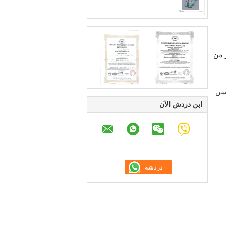
ر من
حسن
ابن دردش الآن
لات