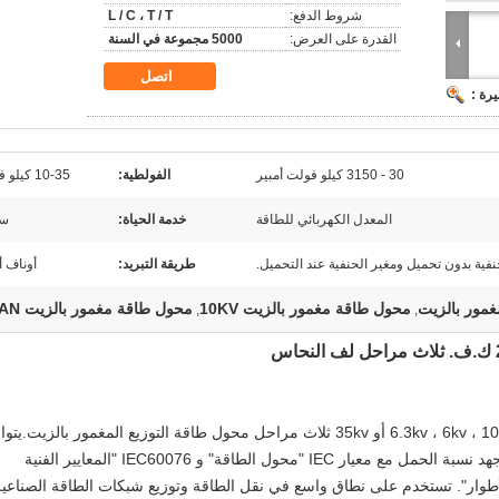
شروط الدفع:
L / C ، T / T
القدرة على العرض:
5000 مجموعة في السنة
اتصل
رة :
30 - 3150 كيلو فولت أمبير
الفولطية:
10-35 كيلو فولت
المعدل الكهربائي للطاقة
خدمة الحياة:
سن
نفية بدون تحميل ومغير الحنفية عند التحميل.
طريقة التبريد:
أوناف أ
محول طاقة مغمور بالزيت 10KV
محول طاقة مغمور بالزيت ONAN
,
,
 طاقة التوزيع المغمور بالزيت.
يتوا
أداء سلسلة SZ-M ، سلسلة SZ 10kV و 35kv لجهد نسبة الحمل مع معيار IEC "محول الطاقة" و IEC60076 "المعايير الفنية
أطوار". تستخدم على نطاق واسع في نقل الطاقة وتوزيع شبكات الطاقة الصناعية