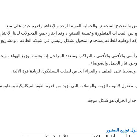
 والضجيج المنخفض والحماية القوية للرعد والإضاءة وقدرة جيدة على منع
بين المعدات المتطورة وعملية التصنيع ، وقد اجتاز جميع المحولات لدينا الاختبا
كة الوطنية للطاقة.يستخدم المحول بشكل رئيسي في شبكة الطاقة ، ومشاريع
أسي والأفقي والأفقي ، التراكب ومتعدد المراحل.إنه يشتت توزيع الهواء ، وي
جود تيار الحمل والضوضاء.
35kv محول نوع الزيت
المحو
 معقول لأنبوب الزيت والوصلات التي تزيد من قدرة القوة الميكانيكية ومقاومة
 جدار الخزان هو شكل موجة.