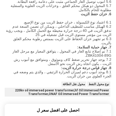
5.6 أنبوب توصيل الغاز الجماعي مثبت على دعامة رافعة البطانة.
5.7 المحول ذو هيكل محكم الغلق ، وخزانات الزيت العلوية والسفلية
مطلوبة للحام بالكامل.
6. خزان حفظ الزيت
6.1 اعتماد نوع الكبسولة ، خزان حفظ الزيت من نوع الإصبع.
6.2 الهيكل مناسب للتنظيف الداخلي ، ويمكن أن تضمن السعة عدم
تدفق الزيت في 40 درجة حرارة محيطة مع الحمل الكامل ، ويجب رؤية
الزيت من مؤشر مستوى الزيت قبل تشغيله في 25
6.3 تم تجهيز خزان الحفاظ على الزيت بممتص رطوبة محكم الغلق
بالزيت.
7. جهاز حماية السلامة:
7.1 تم إصلاح تتابع الغاز في المحول ، يتوافق المعيار مع مرحل الغاز
ZBK41004-89G.
7.2 يوجد جهاز تحرير ضغط كاف وموثوق ، ومتوافق مع أنبوب رش
الزيت ، يكون اتجاه رش الزيت نحو الأسفل.
8. جهاز قياس درجة حرارة الزيت:
8.1 يوجد أنبوب دعم لميزان الحرارة الزئبقي ، والذي يتم وضعه في
الجزء العلوي من خزان الزيت.
نوع محول النفط
محول نقل الطاقة
220kv oil immersed power transformer,hf Oil Immersed Power
Transformer,ONAF Oil Immersed Power Transformer
احصل على افضل سعر ل