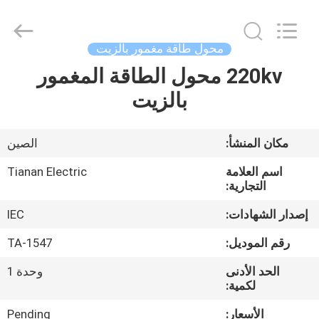
Ningbo
Tianan
(Group)
Co.,Ltd..
All
محول طاقة مغمور بالزيت
Rights
Reserved.
220kv محول الطاقة المغمور
الصفحة
بالزيت
الرئيسية
منتجات
مكان المنشأ:
الصين
اسم العلامة
Tianan Electric
عرض
التجارية:
الواقع
إصدار الشهادات:
IEC
الافتراضي
رقم الموديل:
TA-1547
الحد الأدنى
وحدة 1
معلومات
لكمية:
عنا
الأسعار:
Pending