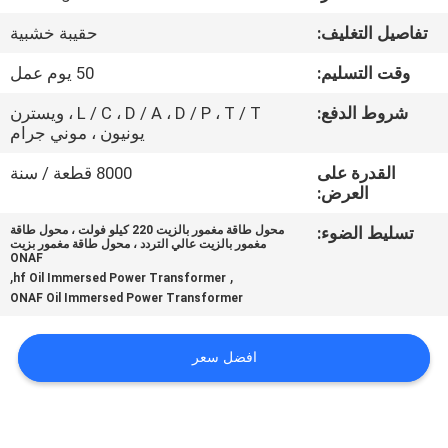
تفاصيل التغليف:
حقيبة خشبية
جولة
وقت التسليم:
50 يوم عمل
في
المعمل
شروط الدفع:
L / C ، D / A ، D / P ، T / T ، ويسترن
يونيون ، موني جرام
القدرة على
8000 قطعة / سنة
مراقبة
العرض:
الجودة
تسليط الضوء:
محول طاقة مغمور بالزيت 220 كيلو فولت ، محول طاقة
مغمور بالزيت عالي التردد ، محول طاقة مغمور بزيت
ONAF
اتصل
,
,
hf Oil Immersed Power Transformer
ONAF Oil Immersed Power Transformer
بنا
افضل سعر
أخبار
اطلب