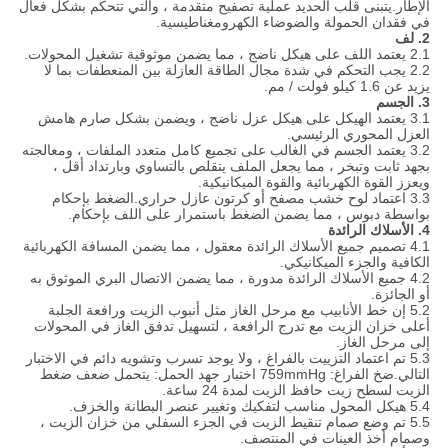
الإطار.يتبنى قلب الحديد عملية تصفيح متقدمة ، والتي تتحكم بشكل فعال
في فقدان الحمولة والضوضاء الكهرومغناطيسية.
2. لف
2.1 يعتمد اللف على هيكل ناضج ، مما يضمن موثوقية تشغيل المحولات.
2.2 يجب التحكم في شدة مجال الطاقة العازلة بين المنعطفات بما لا
يزيد عن 1.6 كيلو فولت / مم.
3. الجسم
3.1 يعتمد الهيكل على هيكل عزل ناضج ، ويضمن بشكل صارم هامش
العزل المحوري الرئيسي.
3.2 يعتمد الجسم في الغالب على تجميع كامل متعدد الملفات ، ومعالجته
بجهد ثابت وتبخر ، مما يجعل الملف يتقلص بالتساوي وبارتداد أقل ،
ويعزز القوة الكهربائية والقوة الميكانيكية.
3.3 اعتماد لوح خشب مصفح أو كرتون عازل حراري.الضغط بإحكام
بواسطة دبوس ، مما يضمن الضغط باستمرار على اللف بإحكام.
4. الأسلاك الرائدة
4.1 تصميم جميع الأسلاك الرائدة معقول ، مما يضمن المسافة الكهربائية
الكافية والجزء الميكانيكي.
4.2 جميع الأسلاك الرائدة مدورة ، مما يضمن الاتصال البري الموثوق به
أو الجائزة.
5.2 إن خط الأنابيب مع مرحل الغاز مثل أنبوب الزيت ورافعة الجلبة
أعلى خزان الزيت مع تدرج الرافعة ، لتسهيل تدفق الغاز في المحولات
إلى مرحل الغاز.
5.3 تم اعتماد التزييت بالفراغ ، ولا يوجد تسرب وتشويه دائم في الاختبار
التالي.ضخ الفراغ: 759mmHg اختبار جهد الحمل: يتحمل ضعف ضغط
الزيت لسطح زيت حافظ الزيت لمدة 24 ساعة.
5.4 هيكل المحول مناسب لتفكيك وتغيير عنصر البطانة والخزف.
5.5 تم وضع صمام تنقيط الزيت في الجزء السفلي من خزان الزيت ،
وصمام أخذ العينات في المنتصف.