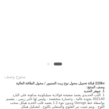
اقتباس
خريطة
الموقع
PRIVACY
POLICY
منتوج وصف
220kv قبالة تحميل محول نوع زيت الصنبور / محول الطاقة العالية
وصف المنتج:
1. جوهر الحديد
1. اللب الحديدي يعتمد صفيحة فولاذية سيليكونية مدلفنة على البارد
30Z140 بجودة عالية ، وخسارة منخفضة ، وليس لها تأثير زمني ، مقسم
بواسطة خط Geroge وبدون نتوء.1.2 يعتمد قلب الحديد هيكل سحب
اللوح ، ويتم تثبيت نير العلوي والسفلي باللوح ، لتشكيل هيكل