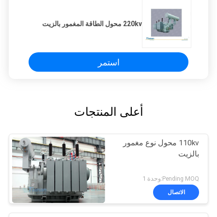
220kv محول الطاقة المغمور بالزيت
استمر
أعلى المنتجات
110kv محول نوع مغمور
بالزيت
Pending MOQ:وحدة 1
الاتصال