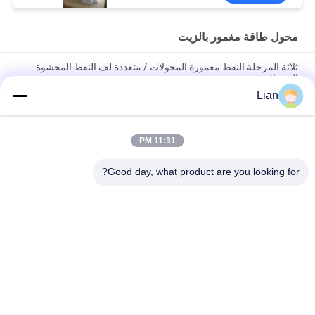
محول طاقة مغمور بالزيت
ثلاثة المرحلة النفط مغمورة المحولات / متعددة لف النفط المحشوة
المحولات
Lian
محول طاقة مغطى بالزيت 200 كيلو فولت 33 كيلو فولت مع اتصال
Dyn11 لشبكات التوزيع
11:31 PM
محول طاقة ONAN المدمج في زيت التبريد المدمج مع خيارات قابلة
للتخصيص للشبكات الكهربائية الموثوقة
Good day, what product are you looking for?
فئات شعبية
جميع
متحرّك محول محطّة 
المحولات الفرعية 
فرعيّة
المدمجة
محول طاقة مغمور 
يلقي الراتنج الجاف 
بالزيت
نوع محول