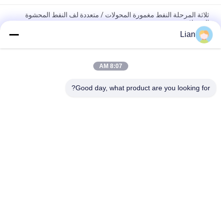
ثلاثة المرحلة النفط مغمورة المحولات / متعددة لف النفط المحشوة
المحولات
Lian
محول طاقة مغطى بالزيت 200 كيلو فولت 33 كيلو فولت مع اتصال
Dyn11 لشبكات التوزيع
8:07 AM
محول طاقة ONAN المدمج في زيت التبريد المدمج مع خيارات قابلة
للتخصيص للشبكات الكهربائية الموثوقة
Good day, what product are you looking for?
فئات شعبية
جميع
متحرّك محول محطّة 
المحولات الفرعية 
فرعيّة
المدمجة
محول طاقة مغمور 
يلقي الراتنج الجاف 
بالزيت
نوع محول
قاطع High Voltage
مفاتيح الجهد المتوسط