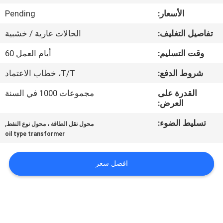
الأسعار:
Pending
جولة
تفاصيل التغليف:
الحالات عارية / خشبية
في
وقت التسليم:
أيام العمل 60
المعمل
شروط الدفع:
T/T، خطاب الاعتماد
مراقبة
القدرة على
مجموعات 1000 في السنة
العرض:
الجودة
تسليط الضوء:
,
محول نقل الطاقة ، محول نوع النفط
oil type transformer
اتصل
بنا
افضل سعر
أخبار
اطلب