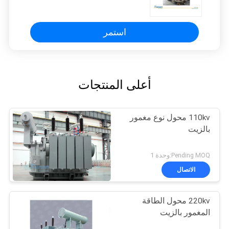
استمر
أعلى المنتجات
110kv محول نوع مغمور
بالزيت
Pending MOQ:وحدة 1
الاتصال
220kv محول الطاقة
المغمور بالزيت