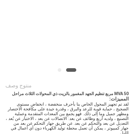
اقتباس
خريطة
الموقع
PRIVACY
POLICY
منتوج وصف
50 MVA مربع تنظيم الجهد المغمور بالزيت ذي المحولات الثلاث مراحل
المميزات:
لقد تم تجهيز المحول الخاص بنا بأحرف منخفضة ، انخفاض مستوى
الضجيج ، حماية قوية للرعد والبرق ، وقدرة جيدة على مكافحة الاختصار
ومظهر جميل وما إلى ذلك. فهو يجمع بين المعدات المتقدمة وعملية
التصنيع ، ولديه أربع وظائف عن بعد: الاتصالات عن بعد ، الاختبار عن بُعد ،
التعديل عن بعد والتحكم عن بعد.
عن طريق جهاز التحكم عن بعد من
جهاز كمبيوتر ، يمكن أن تعمل محطة توليد الكهرباء دون أي أعمال في
الليل.