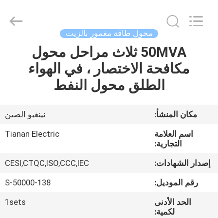
Ningbo
Tianan
(Group)
Co.,Ltd..
All
محول طاقة مغمور بالزيت
Rights
Reserved.
50MVA ثلاث مراحل محول
الصفحة
مكافحة الاختصار ، في الهواء
الرئيسية
الطلق محول النفط
منتجات
مكان المنشأ:
نينغبو الصين
عرض
اسم العلامة
Tianan Electric
الواقع
التجارية:
الافتراضي
إصدار الشهادات:
CESI,CTQC,ISO,CCC,IEC
رقم الموديل:
S-50000-138
معلومات
الحد الأدنى
1sets
عنا
لكمية: