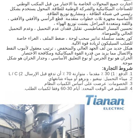
اجتازت جميع المحولات الخاصة بنا الاختبار من قبل المكتب الوطني
للصناعات الميكانيكية والشركة الوطنية للطاقة.
المحول يستخدم بشكل
رئيسي في شبكة الطاقة ، ومشاريع توزيع الطاقة.
35kv نوع محول النفط
الأساسية مجهزة ثلاث خطوات متقدمة: قطع الرأسي والأفقي والأفقي ،
واللفة ومتعددة المراحل.
يشتت توزيع الهواء ،
تحسين المسار المغناطيسي.
تقليل فقدان عدم التحميل ، وعدم التحميل
الحالي والضوضاء.
35kv نوع محول النفط
كور يعتمد سلسلة تدابير سحب لوحة ، ضغط الملف ، الغراء خاصة
للصلب السيليكون لزيادة قوة الآلية.
محول الكهرباء شبكة الكهرباء
هيكل جديد من لف الجهد العالي والمنخفض ، ترتيب معقول لأنبوب النفط
والاتصال مما يزيد من قدرة القوة الميكانيكية ومكافحة الاختصار.
الخزان هو نوع الجرس أو نوع التعليق الأساسي ، وجدار الخزان هو شكل
موجة.
شروط التجارة:
1. الدفع
:
1) 30 ٪ مقدما ، متوازنة 70 ٪ أن تدفع قبل الإرسال.
2) L / C
2. ميناء التحميل: نينغبو ، ونزهو أو ميناء شانغهاي
3. الخصومات:
عرضت على أساس الكميات النظام
4. التسليم في الوقت المحدد: أيام 30-60 وفقا لكميات الطلب.