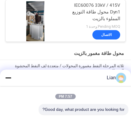
IEC60076 33kV / 415V
Dyn1 محول طاقة التوزيع
المملوء بالزيت
Pending MOQ:وحدة 1
الاتصال
محول طاقة مغمور بالزيت
ثلاثة المرحلة النفط مغمورة المحولات / متعددة لف النفط المحشوة
المحولات
Lian
محول طاقة مغطى بالزيت 200 كيلو فولت 33 كيلو فولت مع اتصال
Dyn11 لشبكات التوزيع
7:57 PM
محول طاقة ONAN المدمج في زيت التبريد المدمج مع خيارات قابلة
للتخصيص للشبكات الكهربائية الموثوقة
Good day, what product are you looking for?
فئات شعبية
جميع