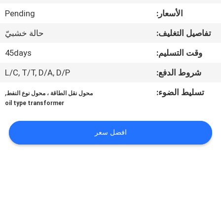
الأسعار:
Pending
جولة
تفاصيل التغليف:
حالة خشبيّ
في
وقت التسليم:
45days
المعمل
شروط الدفع:
L/C, T/T, D/A, D/P
مراقبة
تسليط الضوء:
,
محول نقل الطاقة ، محول نوع النفط
الجودة
oil type transformer
افضل سعر
اتصل
بنا
أخبار
اطلب