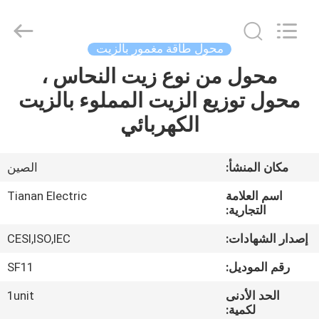
Ningbo
Tianan
(Group)
Co.,Ltd..
All
محول طاقة مغمور بالزيت
Rights
Reserved.
محول من نوع زيت النحاس ،
الصفحة
محول توزيع الزيت المملوء بالزيت
الرئيسية
الكهربائي
منتجات
مكان المنشأ:
الصين
عرض
اسم العلامة
Tianan Electric
الواقع
التجارية:
الافتراضي
إصدار الشهادات:
CESI,ISO,IEC
رقم الموديل:
SF11
معلومات
الحد الأدنى
1unit
عنا
لكمية: