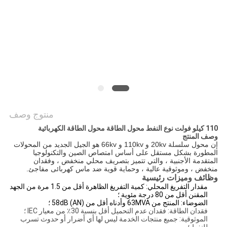
اقتباس
خريطة
الموقع
PRIVACY
POLICY
منتوج وصف
110 كيلو فولت نوع النفط محول الطاقة محول الطاقة الكهربائية
وصف المنتج
إن محول سلسلة 20kv و 110kv و 66kv هو الجيل الجديد من المحولات
المطورة بشكل مستقل على أساس امتصاص الصين والتكنولوجيا
المتقدمة الأجنبية ، والتي تتميز بتصريف محلي منخفض ، وفقدان
منخفض ، وموثوقية عالية ، وحماية قوية ضد ماس كهربائى مفاجئ.
وظائف وميزات رئيسية
مقدار التفريغ المحلي: كمية التفريغ الظاهرة أقل من 1.5 مرة من الجهد
المقنن أقل من 80 درجة مئوية ؛
الضوضاء: المنتج من 63MVA وأدناه أقل من 58dB (AN) ؛
فقدان الطاقة: فقدان عدم التحميل أقل بنسبة 30٪ من معيار IEC ؛
الموثوقية: جميع منتجات الخدمة ليس لها أي أضرار أو حدوث تسرب