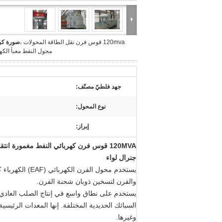
120mva قوس فرن نقل الطاقة المحولات ،
صورة كبي
محول النفط معبأ الكهر
جهد فلطيّ مصنّف:
نوع المحول:
إبراز:
120MVA قوس فرن كهربائي النفط مغمورة انتقال الطاقةالمحولات
جنرال لواء
يستخدم
محول الفرن الكهربائي (EAF)
الكهرباء 
والفرن لتسخين ذوبان شحنة الفرن.
يستخدم على نطاق واسع في إنتاج الصلب العادي ، 
السبائك الحديدية المختلفة.
إنها المعدات الرئيسي
وغيرها.