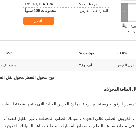
شروط الدفع:
L/C, T/T, D/A, D/P
القدرة على العرض:
مجموعات 100 سنوياً
اتصل
رة :
بائية
230kV
قوة قدرة:
000KVA
فرن القوس
لف نوع::
متعدد لف م
نوع محول النفط
محول نقل الط
,
كمصدر للوقود ، ويستخدم درجة حرارة القوس العالية التي ينتجها شحنة القطب
الكربون الصلب عالي الجودة ، سبائك الصلب المختلفة ، غير القابل للصدأ ،
ة في مصانع صناعة الصلب ، مصانع المسابك ، مصانع صناعة السبائك الحديدية