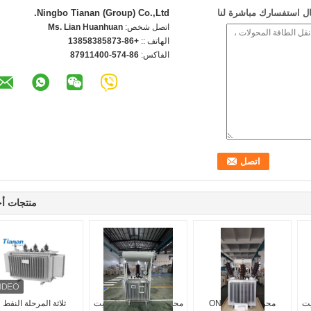
ل استفسارك مباشرة لنا
Ningbo Tianan (Group) Co.,Ltd.
اتصل شخص:
Ms. Lian Huanhuan
الهاتف ::
+86-13858385873
الفاكس:
86-574-87911400
منتجات أ
يت
محول طاقة ONAN
محول طاقة مغطى بالزيت
ثلاثة المرحلة النفط