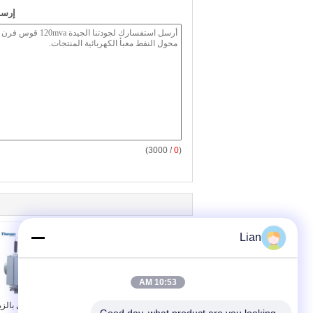
إرسا
/ 3000)
0
(
Lian
10:53 AM
محول طاقة غمر بالزيت
محول طاقة مغطى بالز