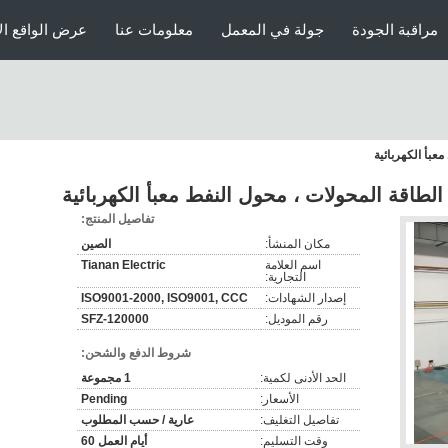
مراقبة الجودة
جولة في المعمل
معلومات عنا
عرض الواقع ال
تفاصيل المنتج:
مكان المنشأ:
الصين
اسم العلامة
Tianan Electric
التجارية:
إصدار الشهادات:
ISO9001-2000, ISO9001, CCC
رقم الموديل:
SFZ-120000
شروط الدفع والشحن:
الحد الأدنى لكمية:
1 مجموعة
الأسعار:
Pending
تفاصيل التغليف:
عارية / حسب المطلوب
وقت التسليم:
أيام العمل 60