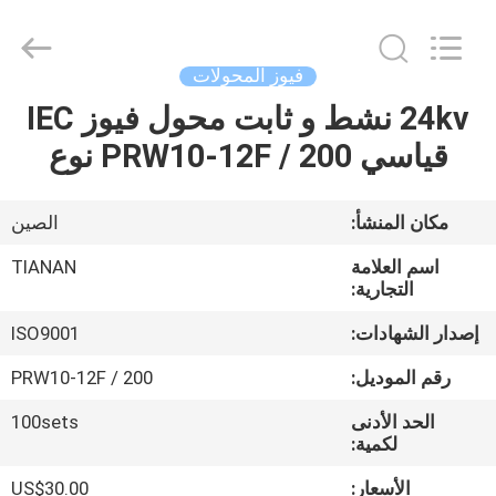
Ningbo
Tianan
(Group)
Co.,Ltd..
All
فيوز المحولات
Rights
Reserved.
24kv نشط و ثابت محول فيوز IEC
الصفحة
قياسي PRW10-12F / 200 نوع
الرئيسية
منتجات
مكان المنشأ:
الصين
اسم العلامة
TIANAN
عرض
التجارية:
الواقع
إصدار الشهادات:
ISO9001
الافتراضي
رقم الموديل:
PRW10-12F / 200
الحد الأدنى
100sets
معلومات
لكمية:
عنا
الأسعار:
US$30.00