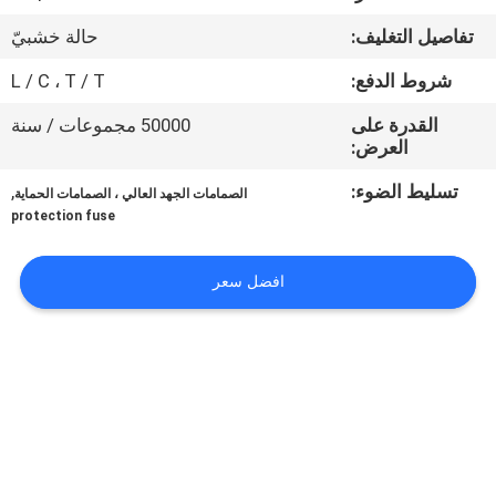
تفاصيل التغليف:
حالة خشبيّ
جولة
شروط الدفع:
L / C ، T / T
في
المعمل
القدرة على
50000 مجموعات / سنة
العرض:
تسليط الضوء:
,
مراقبة
الصمامات الجهد العالي ، الصمامات الحماية
protection fuse
الجودة
افضل سعر
اتصل
بنا
أخبار
اطلب