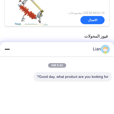
US$50 MOQ:10 مجموعات
الاتصال
فيوز المحولات
انخفاض في الهواء الطلق نوع الصمامات مع تحميل الجهد العالي 11 كيلو
Lian
فولت قطع الصمامات
التسرب فيوز الجهد العالي لحماية / توزيع المحولات Line12 Kv
5:41 AM
انقطاع التبديل فيوز رابط حماية فيوز للتوزيع
Good day, what product are you looking for?
فئات شعبية
جميع
متحرّك محول محطّة 
المحولات الفرعية 
فرعيّة
المدمجة