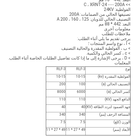
>> C ، XRNT-24 ---- 200A
الفولطية: 24KV
تصنيفها الحالي من الصمامات: 200A
التصنيف الحالي للذوبان: 125 ، 160 ، 200 A
البعد: 442 * 88 مم
معلومات أخرى
ملاحظات للطلب
يرجى تقديم ما يلي أثناء الطلب:
> أ ، نوع واسم المنتجات ؛
> ب ، الفولطية المقدرة والحالية التصنيف
> c ، كسر الحالي والكمية.
> D ، يرجى الإشارة إلى ما إذا كانت تفاصيل الطلبات الخاصة أثناء الطلب.
المعلمات
نوع
RLF-3
RLF-3
الفولطية المقدرة (kv)
10-15
10-15
التصنيف الحالي (a)
100
200
كسر الحالي (a)
6000
8000
الدافع الجهد (KV)
110
110
جهد الصمود لتردد الطاقة (KV)
40
40
المسافة الزحف (مم)
340
340
الوزن (كلغ)
7.5
7.5
الأبعاد (سم)
49 * 27 * 11
49 * 27 * 11