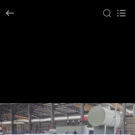
Ningbo
Tianan
(Group)
Co.,Ltd..
All
Rights
Reserved.
الصفحة
الرئيسية
منتجات
عرض
الواقع
الافتراضي
معلومات
عنا