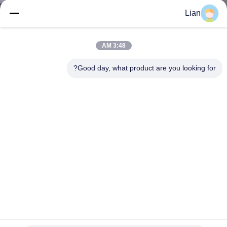
Lian
جولة
في
3:48 AM
المعمل
Good day, what product are you looking for?
مراقبة
الجودة
اتصل
بنا
أخبار
طريقة التبريد ONAN المحول المغمور بالزيت YNd11 مجموعة
الاتصال مع خيارات قابلة للتخصيص
اطلب