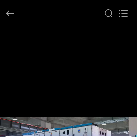
Ningbo
Tianan
(Group)
Co.,Ltd..
All
Rights
Reserved.
الصفحة
الرئيسية
منتجات
عرض
الواقع
الافتراضي
معلومات
عنا