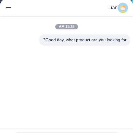
Lian
جولة
في
11:25 AM
المعمل
Good day, what product are you looking for?
مراقبة
الجودة
اتصل
بنا
أخبار
IP4X ثابت نوع 3 أو 4 قطب التوتر محول قصير الدورة المسموح
به 20 25 31.5 التيار الكسري
اطلب